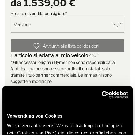
da
1.539,00 €
Prezzo di vendita consigliato*
Kit di retrofit 3 – Battery S in GT-S 685 a partire dall’anno
modello 2027
• 1 unità Battery S
• 1 unità cavo di comunicazione 1000 mm
Aggiungi alla lista dei desideri
• 1 unità cavo di collegamento Battery S alla scatola dei fusibili 25
L'articolo si adatta al mio veicolo?
mm²
* Gli accessori originali Hymer non sono disponibili dalla
• 1 unità fusibile a lama
fabbrica, ma possono essere ordinati e installati solo
tramite il tuo partner commerciale. Le immagini sono
soggette a modifiche.
Kit di retrofit 4 – Battery S in GT-S 685 a partire dall’anno
modello 2027
• 1 unità Battery S
Verwendung von Cookies
• 1 unità kit di montaggio
Wir setzen auf unserer Website Tracking-Technologien
• 1 unità cavo di collegamento Battery S alla scatola dei fusibili 25
Prodotti simili
(wie Cookies und Pixel) ein, die es uns ermöglichen, das
mm²