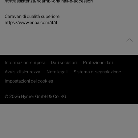
/it/it/assistenza/ricambi-originali-e-accessori
Caravan di qualità superiore:
https://www.eriba.com/it/it
Informazioni sui pesi
Dati societari
Protezione dati
Avvisi di sicurezza
Note legali
Sistema di segnalazione
Impostazioni dei cookies
© 2026 Hymer GmbH & Co. KG