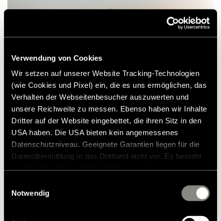
Verwendung von Cookies
Wir setzen auf unserer Website Tracking-Technologien
(wie Cookies und Pixel) ein, die es uns ermöglichen, das
Verhalten der Webseitenbesucher auszuwerten und
unsere Reichweite zu messen. Ebenso haben wir Inhalte
Het is juist de vertraging waar we van
Dritter auf der Website eingebettet, die ihren Sitz in den
USA haben. Die USA bieten kein angemessenes
genieten. We cruisen gemakkelijk en
Datenschutzniveau. Geeignete Garantien liegen für die
moeiteloos - met de maximaal toegestane
Datenübermittlung in das Drittland nicht vor. Es besteht
80 km/u in Noorwegen. Ondanks de forse
ein erhöhtes Risiko für Betroffene, da diesen
afmetingen van het voertuig is de
möglicherweise keine Rechtsbehelfsmöglichkeiten
Einwilligungsauswahl
zustehen. Eingesetzte Dienstleister können Daten für
wegligging verrassend aangenaam. De
Notwendig
eigene Zwecke verarbeiten und mit anderen Daten
camper met de nieuwste generatie van het
zusammenführen. Weitere Informationen finden Sie in