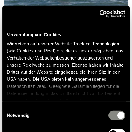
Verwendung von Cookies
Wir setzen auf unserer Website Tracking-Technologien
(wie Cookies und Pixel) ein, die es uns ermöglichen, das
Verhalten der Webseitenbesucher auszuwerten und
unsere Reichweite zu messen. Ebenso haben wir Inhalte
Dritter auf der Website eingebettet, die ihren Sitz in den
USA haben. Die USA bieten kein angemessenes
Datenschutzniveau. Geeignete Garantien liegen für die
Datenübermittlung in das Drittland nicht vor. Es besteht
ein erhöhtes Risiko für Betroffene, da diesen
möglicherweise keine Rechtsbehelfsmöglichkeiten
Einwilligungsauswahl
zustehen. Eingesetzte Dienstleister können Daten für
Notwendig
eigene Zwecke verarbeiten und mit anderen Daten
zusammenführen. Weitere Informationen finden Sie in