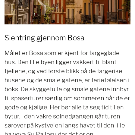
Slentring gjennom Bosa
Målet er Bosa som er kjent for fargeglade
hus. Den lille byen ligger vakkert til blant
fjellene, og ved første blikk på de fargerike
husene og de smale gatene, er feriefølelsen i
boks. De skyggefulle og smale gatene innbyr
til spaserturer særlig om sommeren når de er
gode og kjølige. Her bør alle ta seg tid til en
bytur. I den vakre solnedgangen går turen
sørover på kystveien langs havet til den lille
halvøya Su Pallosu der det er en