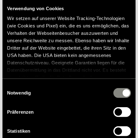
Verwendung von Cookies
Wir setzen auf unserer Website Tracking-Technologien
(wie Cookies und Pixel) ein, die es uns ermöglichen, das
Verhalten der Webseitenbesucher auszuwerten und
unsere Reichweite zu messen. Ebenso haben wir Inhalte
Dritter auf der Website eingebettet, die ihren Sitz in den
USA haben. Die USA bieten kein angemessenes
Datenschutzniveau. Geeignete Garantien liegen für die
Over fjellet
Datenübermittlung in das Drittland nicht vor. Es besteht
ein erhöhtes Risiko für Betroffene, da diesen
De fortsetter på fjellveiene på den 24
möglicherweise keine Rechtsbehelfsmöglichkeiten
Einwilligungsauswahl
000 km2 store øya. Jerzu og Ulassai, små
zustehen. Eingesetzte Dienstleister können Daten für
Notwendig
fargerike fjellandsbyer i solnedgang samt
eigene Zwecke verarbeiten und mit anderen Daten
zusammenführen. Weitere Informationen finden Sie in
sardinsk natur og kultur kan ta pusten fra en
Präferenzen
unserer
Datenschutzerklärung
. Akzeptieren Sie oder
– klippene i det røde kveldslyset er en
wählen Sie einzelne Cookies/Dienste in den
enestående kulisse. Nå går turen mot
Einstellungen aus, erteilen Sie uns Ihre Einwilligung zur
Statistiken
Urzulei, et eldorado for alle som liker å gå i
Verarbeitung Ihrer Daten zu den genannten Zwecken. Die