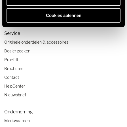
Camper checklist
Cookies ablehnen
Caravanning reistrends
Service
Originele onderdelen & accessoires
Dealer zoeken
Proefrit
Brochures
Contact
HelpCenter
Nieuwsbrief
Onderneming
Merkwaarden