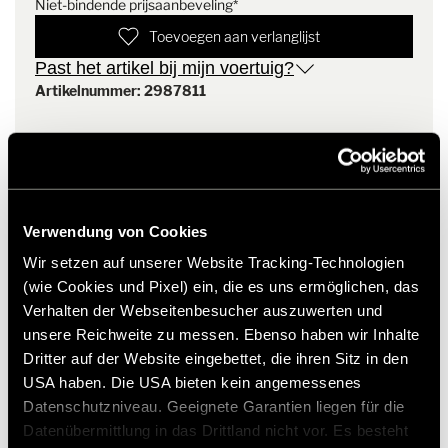
Niet-bindende prijsaanbeveling*
Toevoegen aan verlanglijst
Materiaal: 60% katoen / 40% polyester
Single jersey, 190 gr/m²
Past het artikel bij mijn voertuig?
Kleur: antraciet
Artikelnummer: 2987811
Beschikbare maten: Dames: XS - 3XL / Heren: S - 4XL
Korte mouw
* Originele Hymer accessoires zijn niet vanuit de fabriek
polokraag
leverbaar, maar kunnen uitsluitend via uw handelspartner
Splitjes in de zoom
worden besteld en gemonteerd. Afbeeldingen zijn onder
Onderhoudsinstructies: wasbaar op 30° (fijnwasprogramma), niet
voorbehoud van wijzigingen.
geschikt voor de droger
Verwendung von Cookies
Wir setzen auf unserer Website Tracking-Technologien
(wie Cookies und Pixel) ein, die es uns ermöglichen, das
Verhalten der Webseitenbesucher auszuwerten und
unsere Reichweite zu messen. Ebenso haben wir Inhalte
Dritter auf der Website eingebettet, die ihren Sitz in den
USA haben. Die USA bieten kein angemessenes
Datenschutzniveau. Geeignete Garantien liegen für die
Datenübermittlung in das Drittland nicht vor. Es besteht