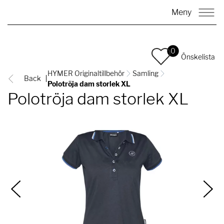
Meny
0
Önskelista
HYMER Originaltillbehör
Samling
Back
Polotröja dam storlek XL
Polotröja dam storlek XL