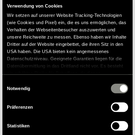
Rekommenderat försäljningspris*
Verwendung von Cookies
Material: 60% bomull / 40% polyester
Lägg till i önskelistan
Single jersey, 190 gr/m²
Wir setzen auf unserer Website Tracking-Technologien
Färg: antracit
Passar artikeln till mitt fordon?
(wie Cookies und Pixel) ein, die es uns ermöglichen, das
Tillgängliga storlekar: Damer: XS - 3XL / Herr: S - 4XL
Artikelnummer: 2987811
Verhalten der Webseitenbesucher auszuwerten und
Kort ärm
unsere Reichweite zu messen. Ebenso haben wir Inhalte
Polokrage
* Hymer originaltillbehör är inte tillgängliga från fabriken,
Dritter auf der Website eingebettet, die ihren Sitz in den
Slitsar i nederkant
utan kan endast beställas och eftermonteras via din
USA haben. Die USA bieten kein angemessenes
Skötselråd: tvättas i 30° (skonsamt program), ej lämplig för
återförsäljare. Bilder kan ändras.
torktumling
Datenschutzniveau. Geeignete Garantien liegen für die
Datenübermittlung in das Drittland nicht vor. Es besteht
ein erhöhtes Risiko für Betroffene, da diesen
möglicherweise keine Rechtsbehelfsmöglichkeiten
Einwilligungsauswahl
zustehen. Eingesetzte Dienstleister können Daten für
Notwendig
eigene Zwecke verarbeiten und mit anderen Daten
zusammenführen. Weitere Informationen finden Sie in
Präferenzen
unserer
Datenschutzerklärung
. Akzeptieren Sie oder
wählen Sie einzelne Cookies/Dienste in den
Einstellungen aus, erteilen Sie uns Ihre Einwilligung zur
Statistiken
Verarbeitung Ihrer Daten zu den genannten Zwecken. Die
Modeller & Teknik