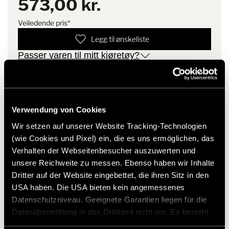
573,00 kr.
høydepunkt for alle HYMER-fans.
Veiledende pris*
Materiale: 60 % bomull / 40 % polyester
Legg til ønskeliste
Enkel jersey, 190 gr/m²
Farge: antrasitt
Passer varen til mitt kjøretøy?
Tilgjengelige størrelser: Damer: XS - 3XL / menn: S - 4XL
Artikkelnummer: 2987811
Kortermet
Polokrage
* Hymer originaltilbehør er ikke tilgjengelig fra fabrikken,
Slisser i sømmen
men kan kun bestilles og ettermonteres gjennom din
Vaskeanvisning: kan vaskes på 30° (skånsom vask), ikke egnet
Verwendung von Cookies
forhandlerpartner. Bilder kan endres.
for tørketrommel
Wir setzen auf unserer Website Tracking-Technologien
(wie Cookies und Pixel) ein, die es uns ermöglichen, das
Verhalten der Webseitenbesucher auszuwerten und
unsere Reichweite zu messen. Ebenso haben wir Inhalte
Dritter auf der Website eingebettet, die ihren Sitz in den
USA haben. Die USA bieten kein angemessenes
Datenschutzniveau. Geeignete Garantien liegen für die
Datenübermittlung in das Drittland nicht vor. Es besteht
ein erhöhtes Risiko für Betroffene, da diesen