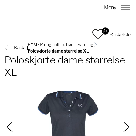
Meny
0
Ønskeliste
HYMER originaltilbehør
Samling
Back
Poloskjorte dame størrelse XL
Poloskjorte dame størrelse
XL