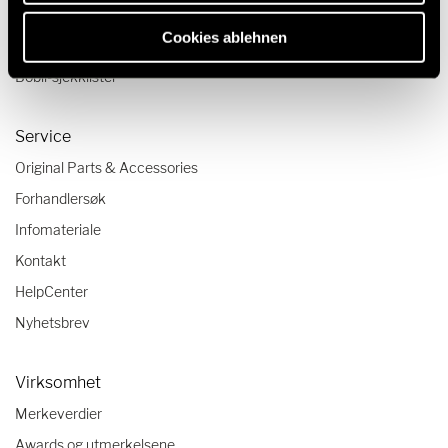
Reisetips
Cookies ablehnen
Camping-reisetrender
Bobil-sjekklister
Service
Original Parts & Accessories
Forhandlersøk
Infomateriale
Kontakt
HelpCenter
Nyhetsbrev
Virksomhet
Merkeverdier
Awards og utmerkelsene