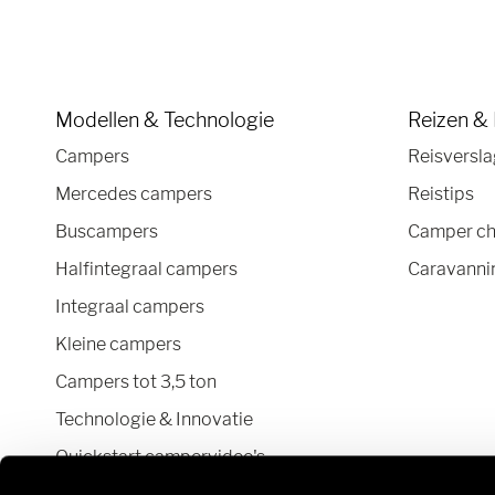
Modellen & Technologie
Reizen &
Campers
Reisversl
Mercedes campers
Reistips
Buscampers
Camper ch
Halfintegraal campers
Caravannin
Integraal campers
Kleine campers
Campers tot 3,5 ton
Technologie & Innovatie
Quickstart campervideo's
Camper en Buscamper Configurator