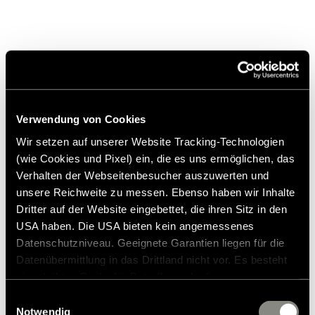
Download
Similar Products
Montageanleitung 3056732 FR
Verwendung von Cookies
Wir setzen auf unserer Website Tracking-Technologien
FR
(wie Cookies und Pixel) ein, die es uns ermöglichen, das
PDF | 475,7 KB
Verhalten der Webseitenbesucher auszuwerten und
unsere Reichweite zu messen. Ebenso haben wir Inhalte
Download
Dritter auf der Website eingebettet, die ihren Sitz in den
USA haben. Die USA bieten kein angemessenes
Datenschutzniveau. Geeignete Garantien liegen für die
Datenübermittlung in das Drittland nicht vor. Es besteht
ein erhöhtes Risiko für Betroffene, da diesen
möglicherweise keine Rechtsbehelfsmöglichkeiten
Einwilligungsauswahl
zustehen. Eingesetzte Dienstleister können Daten für
Notwendig