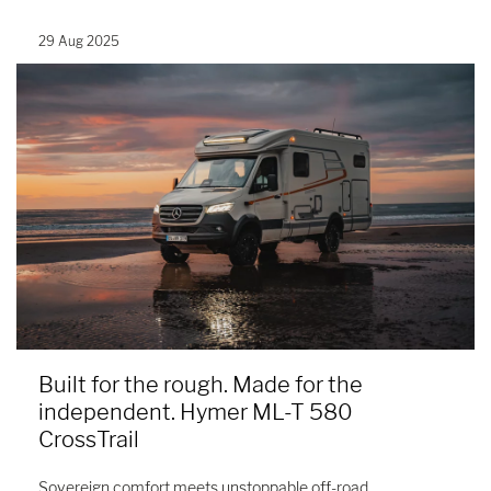
29 Aug 2025
Built for the rough. Made for the
independent. Hymer ML-T 580
CrossTrail
Sovereign comfort meets unstoppable off-road