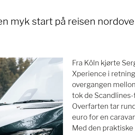
 en myk start på reisen nordove
Fra Köln kjørte Se
Xperience i retnin
overgangen mellom 
tok de Scandlines-
Overfarten tar run
euro for en caravan
Med den praktiske 