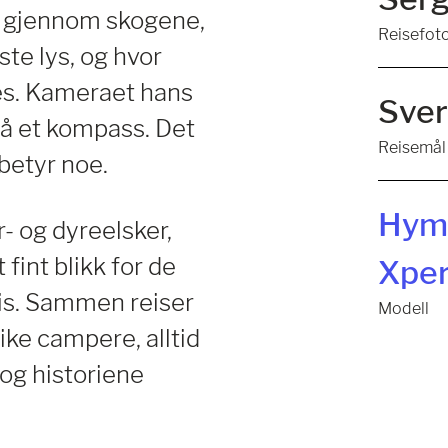
er gjennom skogene,
Reisefoto
ste lys, og hvor
les. Kameraet hans
Sver
så et kompass. Det
Reisemål
 betyr noe.
Hym
r- og dyreelsker,
fint blikk for de
Xper
eis. Sammen reiser
Modell
ke campere, alltid
– og historiene