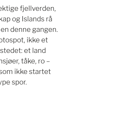
ktige fjellverden,
ap og Islands rå
anen denne gangen.
fotospot, ikke et
 stedet: et land
sjøer, tåke, ro –
som ikke startet
pe spor.