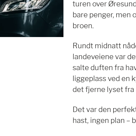
turen over Øresund
bare penger, men 
broen.
Rundt midnatt nåd
landeveiene var det
salte duften fra ha
liggeplass ved en 
det fjerne lyset fra
Det var den perfekt
hast, ingen plan – 