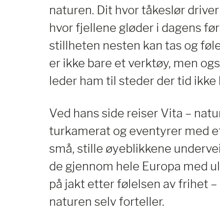
naturen. Dit hvor tåkeslør driv
hvor fjellene gløder i dagens før
stillheten nesten kan tas og fø
er ikke bare et verktøy, men og
leder ham til steder der tid ikke
Ved hans side reiser Vita – natu
turkamerat og eventyrer med et 
små, stille øyeblikkene underv
de gjennom hele Europa med uli
på jakt etter følelsen av frihet 
naturen selv forteller.