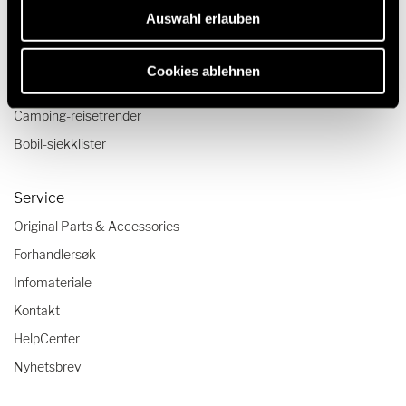
Auswahl erlauben
Reise og opplevelse
Reiseskildringer
Cookies ablehnen
Reisetips
Camping-reisetrender
Bobil-sjekklister
Service
Original Parts & Accessories
Forhandlersøk
Infomateriale
Kontakt
HelpCenter
Nyhetsbrev