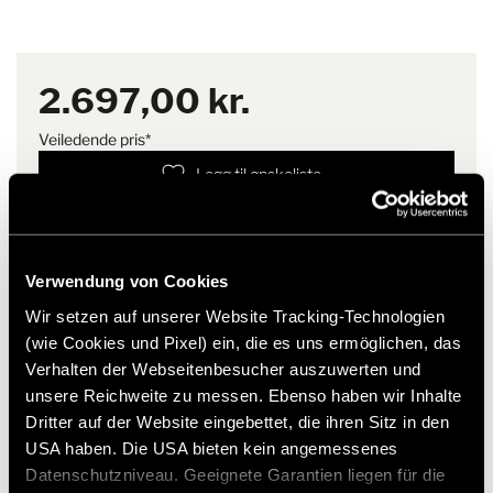
solbeskyttelsesmatten må den
For integrerte kjøretøy kreves det en rørskinne på høyre side.
originaltilbehør.
originale HYMER-rørskinnen
(art.nr. 2046541) monteres på
høyre side av kjøretøyet.
2.697,00 kr.
Monteringsanvisning
Veiledende pris*
Matten hektes inn i førerdøren
på venstre side og trekkes inn i
Legg til ønskeliste
rørskinnen på høyre side ved
Passer varen til mitt kjøretøy?
hjelp av medfølgende rørtape
og fleece. Deretter tas den ut
Artikkelnummer: 2328935
fra venstre side og festes
sikkert - ferdig med bare noen
Verwendung von Cookies
* Hymer originaltilbehør er ikke tilgjengelig fra fabrikken,
få enkle trinn.
men kan kun bestilles og ettermonteres gjennom din
Wir setzen auf unserer Website Tracking-Technologien
forhandlerpartner. Bilder kan endres.
(wie Cookies und Pixel) ein, die es uns ermöglichen, das
Verhalten der Webseitenbesucher auszuwerten und
unsere Reichweite zu messen. Ebenso haben wir Inhalte
Dritter auf der Website eingebettet, die ihren Sitz in den
USA haben. Die USA bieten kein angemessenes
Datenschutzniveau. Geeignete Garantien liegen für die