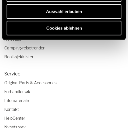
Bobil og Camper Van konfigurator
Auswahl erlauben
Reise og opplevelse
Cookies ablehnen
Reiseskildringer
Reisetips
Camping-reisetrender
Bobil-sjekklister
Service
Original Parts & Accessories
Forhandlersøk
Infomateriale
Kontakt
HelpCenter
Nyhetsbrev