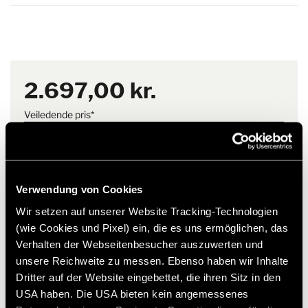
Merknad
For å kunne bruke
Vårt
hjelpesenter
gir deg omfattende svar om Hymer
solbeskyttelsesmatten må den
For integrerte kjøretøy kreves det en rørskinne på høyre side.
originaltilbehør.
originale HYMER-rørskinnen
(art.nr. 2046541) monteres på
høyre side av kjøretøyet. Dette
2.697,00 kr.
produktet er ikke egnet for
BSL 2018 facelift.
Veiledende pris*
Legg til ønskeliste
Monteringsanvisning
Matten hektes inn i førerdøren
Passer varen til mitt kjøretøy?
på venstre side og trekkes inn i
rørskinnen på høyre side ved
Artikkelnummer: 2328936
hjelp av medfølgende rørtape
Verwendung von Cookies
og fleece. Deretter tas den ut
* Hymer originaltilbehør er ikke tilgjengelig fra fabrikken,
Wir setzen auf unserer Website Tracking-Technologien
fra venstre side og festes
men kan kun bestilles og ettermonteres gjennom din
(wie Cookies und Pixel) ein, die es uns ermöglichen, das
sikkert - ferdig med noen få
forhandlerpartner. Bilder kan endres.
Verhalten der Webseitenbesucher auszuwerten und
enkle trinn.
unsere Reichweite zu messen. Ebenso haben wir Inhalte
Dritter auf der Website eingebettet, die ihren Sitz in den
USA haben. Die USA bieten kein angemessenes