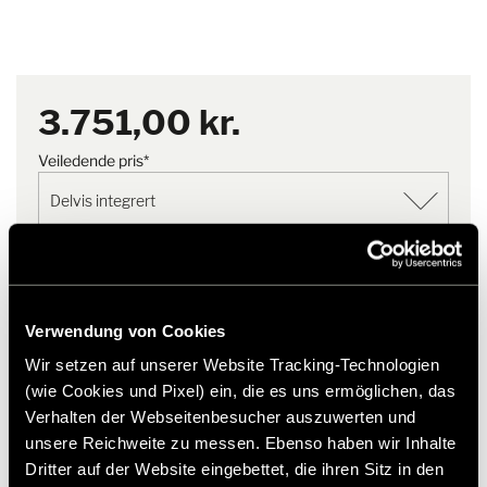
Vekt
2 kg
Montageanleitung Safe für Sitzkonsole
Vårt
hjelpesenter
gir deg omfattende svar om Hymer
Plass til de viktigste verdisakene, som lommebok,
Teilintegrierte Mercedes Benz
originaltilbehør.
kredittkort, smykker...
Sikkerhetslås med 3 bolter - produsert i Tyskland
DE,EN,FR
Robust oppbevaringsrom i stål
3.751,00 kr.
Skranglefritt - takket være sklisikre matter på innsiden av
PDF | 463,9 KB
sokkelen og sideveggene
Veiledende pris*
Enkel montering på bare noen få minutter
Last ned
Legg til ønskeliste
Passer varen til mitt kjøretøy?
Verwendung von Cookies
Artikkelnummer: 3274053
Wir setzen auf unserer Website Tracking-Technologien
(wie Cookies und Pixel) ein, die es uns ermöglichen, das
* Hymer originaltilbehør er ikke tilgjengelig fra fabrikken,
men kan kun bestilles og ettermonteres gjennom din
Verhalten der Webseitenbesucher auszuwerten und
forhandlerpartner. Bilder kan endres.
unsere Reichweite zu messen. Ebenso haben wir Inhalte
Dritter auf der Website eingebettet, die ihren Sitz in den