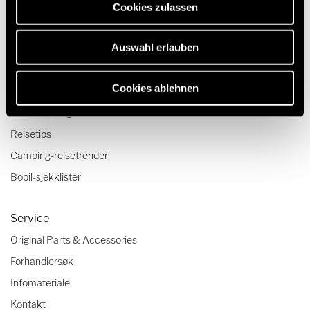
Våre teknologier
Cookies zulassen
Hurtigstart-bobilvideoer
Auswahl erlauben
Bobil og Camper Van konfigurator
Cookies ablehnen
Reise og opplevelse
Reiseskildringer
Reisetips
Camping-reisetrender
Bobil-sjekklister
Service
Original Parts & Accessories
Forhandlersøk
Infomateriale
Kontakt