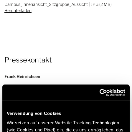
Campus_Innenansicht_Sitzgruppe_Aussicht | JPG (2 MB)
Herunterladen
Pressekontakt
Frank Heinrichsen
Hymer GmbH & Co KG
Holzstraße 19
88339 Bad Waldsee
Verwendung von Cookies
Germany
Wir setzen auf unserer Website Tracking-Technologien
(wie Cookies und Pixel) ein, die es uns ermöglichen, das
Tel.:+49 (0) 7524 999-0