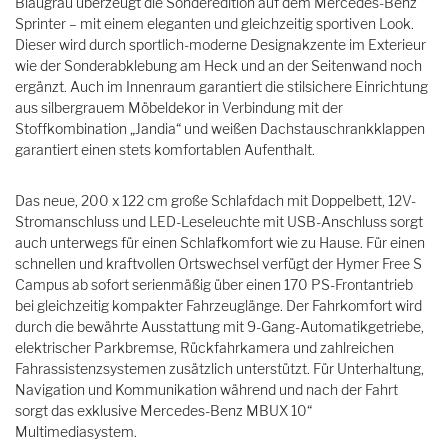
Blaugrau überzeugt die Sonderedition auf dem Mercedes-Benz
Sprinter – mit einem eleganten und gleichzeitig sportiven Look.
Dieser wird durch sportlich-moderne Designakzente im Exterieur
wie der Sonderabklebung am Heck und an der Seitenwand noch
ergänzt. Auch im Innenraum garantiert die stilsichere Einrichtung
aus silbergrauem Möbeldekor in Verbindung mit der
Stoffkombination „Jandia“ und weißen Dachstauschrankklappen
garantiert einen stets komfortablen Aufenthalt.
Das neue, 200 x 122 cm große Schlafdach mit Doppelbett, 12V-
Stromanschluss und LED-Leseleuchte mit USB-Anschluss sorgt
auch unterwegs für einen Schlafkomfort wie zu Hause. Für einen
schnellen und kraftvollen Ortswechsel verfügt der Hymer Free S
Campus ab sofort serienmäßig über einen 170 PS-Frontantrieb
bei gleichzeitig kompakter Fahrzeuglänge. Der Fahrkomfort wird
durch die bewährte Ausstattung mit 9-Gang-Automatikgetriebe,
elektrischer Parkbremse, Rückfahrkamera und zahlreichen
Fahrassistenzsystemen zusätzlich unterstützt. Für Unterhaltung,
Navigation und Kommunikation während und nach der Fahrt
sorgt das exklusive Mercedes-Benz MBUX 10“
Multimediasystem.