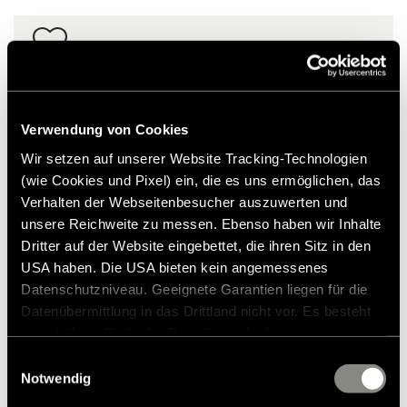
Verwendung von Cookies
Wir setzen auf unserer Website Tracking-Technologien
(wie Cookies und Pixel) ein, die es uns ermöglichen, das
Verhalten der Webseitenbesucher auszuwerten und
unsere Reichweite zu messen. Ebenso haben wir Inhalte
Dritter auf der Website eingebettet, die ihren Sitz in den
USA haben. Die USA bieten kein angemessenes
Datenschutzniveau. Geeignete Garantien liegen für die
Datenübermittlung in das Drittland nicht vor. Es besteht
ein erhöhtes Risiko für Betroffene, da diesen
Herren T-Shirt Old Hymer Größe M
möglicherweise keine Rechtsbehelfsmöglichkeiten
Einwilligungsauswahl
31,00 CHF
zustehen. Eingesetzte Dienstleister können Daten für
UVP*
Notwendig
eigene Zwecke verarbeiten und mit anderen Daten