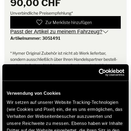
90,00 CHF
fairen
Modische Melange-Optik
Produktionsbedingungen.
HYMER Design: HYMER Farben, HYMER Logo auf der Brust,
Unverbindliche Preisempfehlung*
HYMER Zipperpuller, HYMER Flaglabel
Pflegeleicht
Zur Merkliste hinzufügen
Umweltfreundlich und fair hergestellt
Passt der Artikel zu meinem Fahrzeug?
Ohne Seitennähte
Artikelnummer: 3051491
* Hymer Original Zubehör ist nicht ab Werk lieferbar,
sondern ausschließlich über Ihren Handelspartner bestell-
und nachrüstbar. Abbildungen teilweise vorbehaltlich
Änderungen.
Verwendung von Cookies
Wir setzen auf unserer Website Tracking-Technologien
(wie Cookies und Pixel) ein, die es uns ermöglichen, das
Verhalten der Webseitenbesucher auszuwerten und
unsere Reichweite zu messen. Ebenso haben wir Inhalte
Dritter auf der Website eingebettet, die ihren Sitz in den