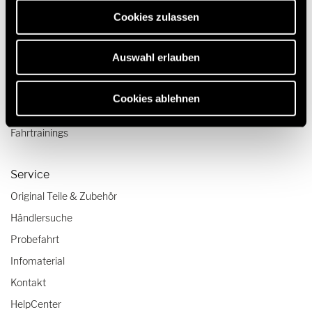
erforderlich sind.
Camper Van-Aufstelldach
Cookies zulassen
Reisen & Erleben
Auswahl erlauben
Reiseberichte
Reisetipps
Cookies ablehnen
Wohnmobil-Checklisten
Fahrtrainings
Service
Original Teile & Zubehör
Händlersuche
Probefahrt
Infomaterial
Kontakt
HelpCenter