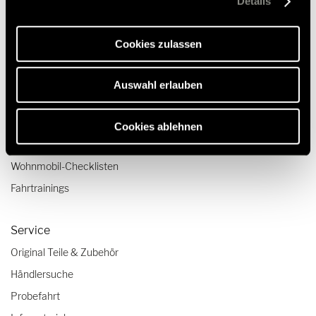
Details
Webseite und die Ermöglichung der Seitennavigation
Luxus-Wohnmobile
erforderlich sind.
Wohnmobile für 2 Personen
Cookies zulassen
Camper Van-Aufstelldach
Auswahl erlauben
Reisen & Erleben
Reiseberichte
Cookies ablehnen
Reisetipps
Wohnmobil-Checklisten
Fahrtrainings
Service
Original Teile & Zubehör
Händlersuche
Probefahrt