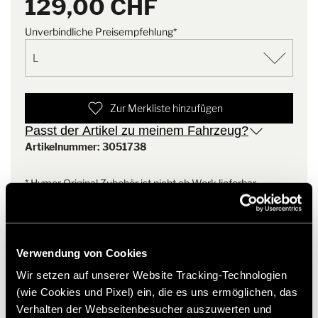
129,00 CHF
aus nachhaltigen Materialien,
für mehr Bewegungsfreiheit
mit ressourcenschonenden
Vorgeformter Ärmel
Unverbindliche Preisempfehlung*
Verfahren und unter fairen
Kapuze, Ärmelbündchen und Saum mit Lycra Band
Arbeitsbedingungen.
eingefasst
Angeschnittene Kapuze
Zur Merkliste hinzufügen
Passt der Artikel zu meinem Fahrzeug?
Artikelnummer: 3051738
* Hymer Original Zubehör ist nicht ab Werk lieferbar,
sondern ausschließlich über Ihren Handelspartner bestell-
und nachrüstbar. Abbildungen teilweise vorbehaltlich
Änderungen.
Verwendung von Cookies
Wir setzen auf unserer Website Tracking-Technologien
(wie Cookies und Pixel) ein, die es uns ermöglichen, das
Verhalten der Webseitenbesucher auszuwerten und