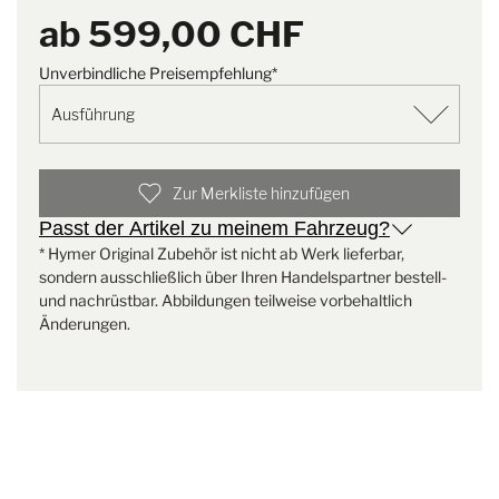
PDF | 112,8 KB
ab
599,00 CHF
Material
Aluminium
Unverbindliche Preisempfehlung*
Download
Zur Merkliste hinzufügen
Passt der Artikel zu meinem Fahrzeug?
Backrack+ Maße
* Hymer Original Zubehör ist nicht ab Werk lieferbar,
sondern ausschließlich über Ihren Handelspartner bestell-
EN
und nachrüstbar. Abbildungen teilweise vorbehaltlich
Änderungen.
PDF | 113,5 KB
Download