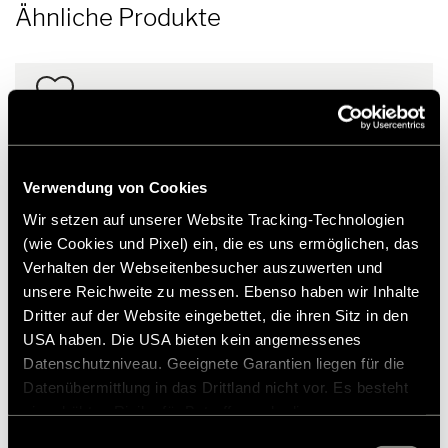
Ähnliche Produkte
Verwendung von Cookies
Wir setzen auf unserer Website Tracking-Technologien
(wie Cookies und Pixel) ein, die es uns ermöglichen, das
Verhalten der Webseitenbesucher auszuwerten und
unsere Reichweite zu messen. Ebenso haben wir Inhalte
Dritter auf der Website eingebettet, die ihren Sitz in den
USA haben. Die USA bieten kein angemessenes
Datenschutzniveau. Geeignete Garantien liegen für die
Datenübermittlung in das Drittland nicht vor. Es besteht
ein erhöhtes Risiko für Betroffene, da diesen
Bike Carrier Swing
möglicherweise keine Rechtsbehelfsmöglichkeiten
Einwilligungsauswahl