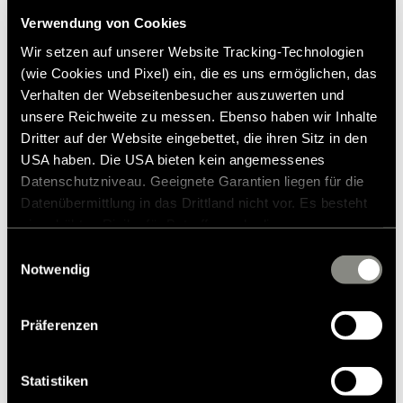
Zusammenarbeit: Das Hymermobil B-Klasse
ModernComfort
Verwendung von Cookies
Wir setzen auf unserer Website Tracking-Technologien
12.07.2022
(wie Cookies und Pixel) ein, die es uns ermöglichen, das
Verhalten der Webseitenbesucher auszuwerten und
Neues Basisfahrzeug für den HYMER ML-T
unsere Reichweite zu messen. Ebenso haben wir Inhalte
Dritter auf der Website eingebettet, die ihren Sitz in den
und HYMERCAR Grand Canyon S
USA haben. Die USA bieten kein angemessenes
12.07.2022
Datenschutzniveau. Geeignete Garantien liegen für die
Datenübermittlung in das Drittland nicht vor. Es besteht
ein erhöhtes Risiko für Betroffene, da diesen
Luxus-Update für den ERIBA Nova GL
möglicherweise keine Rechtsbehelfsmöglichkeiten
Einwilligungsauswahl
12.07.2022
zustehen. Eingesetzte Dienstleister können Daten für
Notwendig
eigene Zwecke verarbeiten und mit anderen Daten
zusammenführen. Weitere Informationen finden Sie in
Präferenzen
Zwei Spitzenplätze für Hymer: Unternehmen
unserer
Datenschutzerklärung
. Akzeptieren Sie oder
gewinnt bei promobil Leserwahl und
wählen Sie einzelne Cookies/Dienste in den
European Innovation Award
Einstellungen aus, erteilen Sie uns Ihre Einwilligung zur
Statistiken
Verarbeitung Ihrer Daten zu den genannten Zwecken. Die