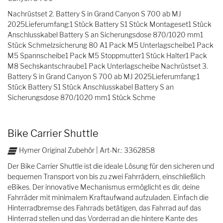
Nachrüstset 2. Battery S in Grand Canyon S 700 ab MJ
2025Lieferumfang:1 Stück Battery S1 Stück Montageset1 Stück
Anschlusskabel Battery S an Sicherungsdose 870/1020 mm1
Stück Schmelzsicherung 80 A1 Pack M5 Unterlagscheibe1 Pack
M5 Spannscheibe1 Pack M5 Stoppmutter1 Stück Halter1 Pack
M8 Sechskantschraube1 Pack Unterlagscheibe Nachrüstset 3.
Battery S in Grand Canyon S 700 ab MJ 2025Lieferumfang:1
Stück Battery S1 Stück Anschlusskabel Battery S an
Sicherungsdose 870/1020 mm1 Stück Schme
Bike Carrier Shuttle
Hymer Original Zubehör | Art-Nr.: 3362858
Der Bike Carrier Shuttle ist die ideale Lösung für den sicheren und
bequemen Transport von bis zu zwei Fahrrädern, einschließlich
eBikes. Der innovative Mechanismus ermöglicht es dir, deine
Fahrräder mit minimalem Kraftaufwand aufzuladen. Einfach die
Hinterradbremse des Fahrrads betätigen, das Fahrrad auf das
Hinterrad stellen und das Vorderrad an die hintere Kante des