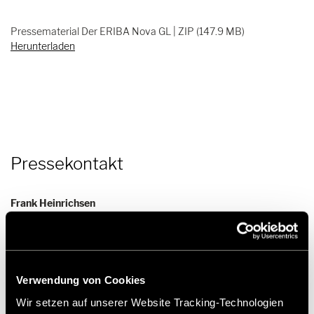
Pressematerial Der ERIBA Nova GL | ZIP (147.9 MB)
Herunterladen
Pressekontakt
Frank Heinrichsen
Hymer GmbH & Co KG
Holzstraße 19
Verwendung von Cookies
88339 Bad Waldsee
Germany
Wir setzen auf unserer Website Tracking-Technologien