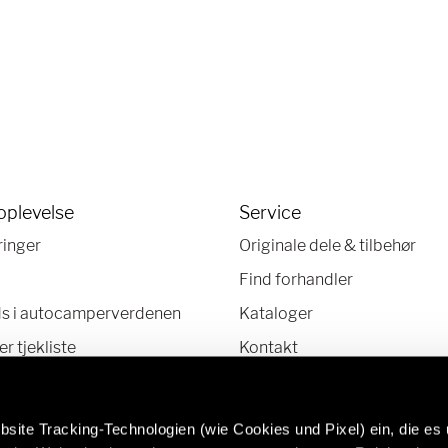
oplevelse
Service
ringer
Originale dele & tilbehør
Find forhandler
ds i autocamperverdenen
Kataloger
 tjekliste
Kontakt
HelpCenter
Nyhedsbrev
site Tracking-Technologien (wie Cookies und Pixel) ein, die es