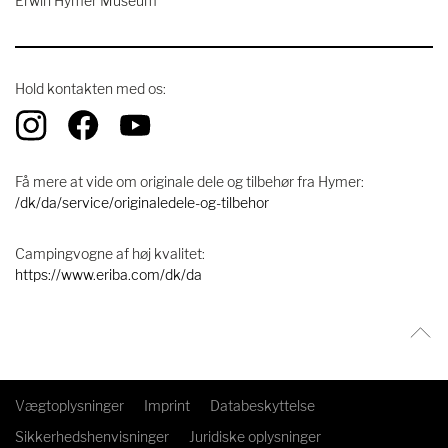
Erwin Hymer Museum
Hold kontakten med os:
Få mere at vide om originale dele og tilbehør fra Hymer:
/dk/da/service/originaledele-og-tilbehor
Campingvogne af høj kvalitet:
https://www.eriba.com/dk/da
Vægtoplysninger
Imprint
Databeskyttelse
Sikkerhedshenvisninger
Juridiske oplysninger