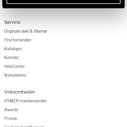
Autocamper tjekliste
Service
Originale dele & tilbehør
Find forhandler
Kataloger
Kontakt
HelpCenter
Nyhedsbrev
Virksomheden
HYMER mærkeværdier
Awards
Presse