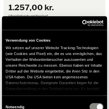
være genanvendeligt omslag
1.257,00 kr.
med praktisk lynlås
Uforpligtende prisforslag*
Verwendung von Cookies
Tilføj til ønskeliste
Wir setzen auf unserer Website Tracking-Technologien
Passer varen til mit køretøj?
(wie Cookies und Pixel) ein, die es uns ermöglichen, das
Artikelnummer: 2509361
Verhalten der Webseitenbesucher auszuwerten und
unsere Reichweite zu messen. Ebenso haben wir Inhalte
* Originalt Hymer-tilbehør er ikke tilgængeligt fra fabrikken,
Dritter auf der Website eingebettet, die ihren Sitz in den
men kan kun bestilles og eftermonteres via din
USA haben. Die USA bieten kein angemessenes
forhandlerpartner. Billederne kan ændres.
Datenschutzniveau. Geeignete Garantien liegen für die
Datenübermittlung in das Drittland nicht vor. Es besteht
ein erhöhtes Risiko für Betroffene, da diesen
möglicherweise keine Rechtsbehelfsmöglichkeiten
Einwilligungsauswahl
zustehen. Eingesetzte Dienstleister können Daten für
Notwendig