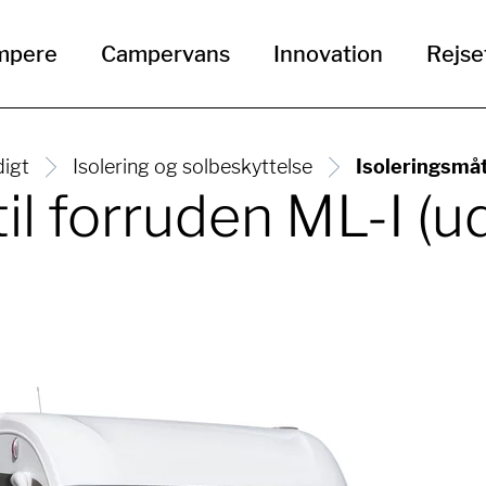
mpere
Campervans
Innovation
Rejse
igt
Isolering og solbeskyttelse
Isoleringsmåt
il forruden ML-I (u