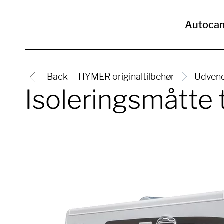
Autoca
Back
HYMER originaltilbehør
Udvend
Isoleringsmåtte t