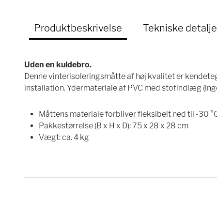
Produktbeskrivelse
Tekniske detalje
Uden en kuldebro.
Denne vinterisoleringsmåtte af høj kvalitet er kende
installation. Ydermateriale af PVC med stofindlæg (ingen
Måttens materiale forbliver fleksibelt ned til -30 °
Pakkestørrelse (B x H x D): 75 x 28 x 28 cm
Vægt: ca. 4 kg