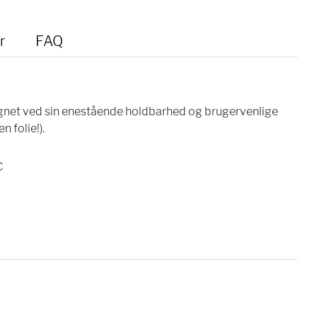
r
FAQ
tegnet ved sin enestående holdbarhed og brugervenlige
 folie!).
C