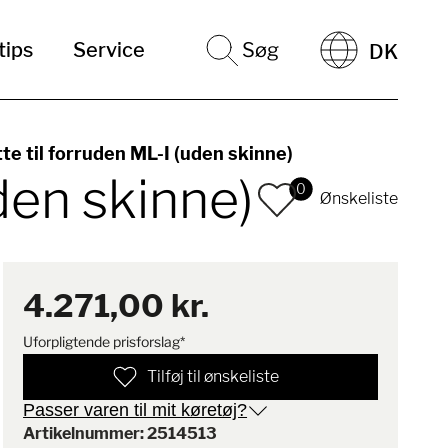
tips
Service
Søg
DK
te til forruden ML-I (uden skinne)
den skinne)
0
Ønskeliste
4.271,00 kr.
Uforpligtende prisforslag*
Tilføj til ønskeliste
Passer varen til mit køretøj?
Artikelnummer: 2514513