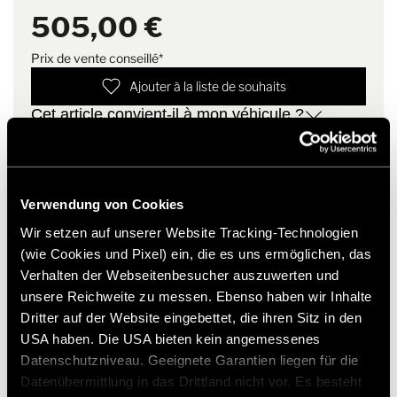
505,00 €
Elle offre une protection contre le froid et est un complément
Code d'équipement spécial
83525
idéal pour votre confort pendant la saison froide.
Prix de vente conseillé*
Poids
4 kg
Ajouter à la liste de souhaits
&gt ;
Cet article convient-il à mon véhicule ?
Remarque
le matériau du tapis reste
Numéro d'article: 2514513
flexible jusqu'à -30 °C
* Les accessoires Hymer d'origine ne sont pas disponibles
en usine, mais peuvent uniquement être commandés et
Verwendung von Cookies
installés auprès de votre partenaire commercial. Les
Wir setzen auf unserer Website Tracking-Technologien
images peuvent être modifiées.
(wie Cookies und Pixel) ein, die es uns ermöglichen, das
Verhalten der Webseitenbesucher auszuwerten und
unsere Reichweite zu messen. Ebenso haben wir Inhalte
Dritter auf der Website eingebettet, die ihren Sitz in den
USA haben. Die USA bieten kein angemessenes
Datenschutzniveau. Geeignete Garantien liegen für die
Datenübermittlung in das Drittland nicht vor. Es besteht