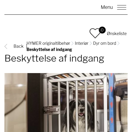
Menu
0
Ønskeliste
HYMER originaltilbehør
Interiør
Dyr om bord
Back
Beskyttelse af indgang
Beskyttelse af indgang