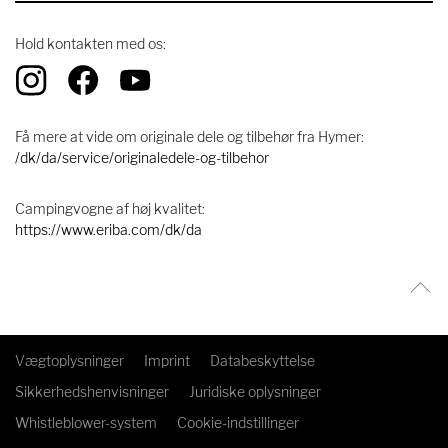
Hold kontakten med os:
Få mere at vide om originale dele og tilbehør fra Hymer:
/dk/da/service/originaledele-og-tilbehor
Campingvogne af høj kvalitet:
https://www.eriba.com/dk/da
Vægtoplysninger
Imprint
Databeskyttelse
Sikkerhedshenvisninger
Juridiske oplysninger
Whistleblower-system
Cookie-indstillinger