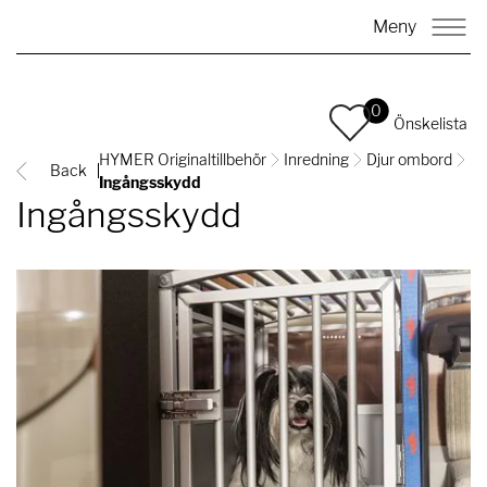
Meny
0
Önskelista
HYMER Originaltillbehör
Inredning
Djur ombord
Back
Ingångsskydd
Ingångsskydd