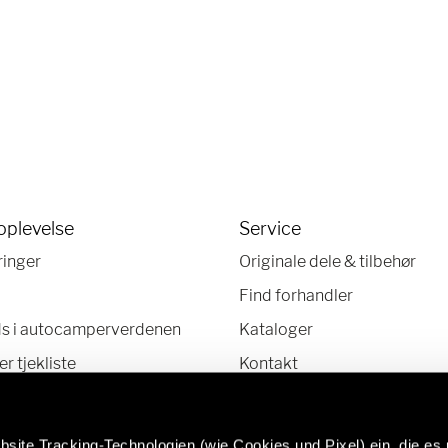
oplevelse
Service
ringer
Originale dele & tilbehør
Find forhandler
ds i autocamperverdenen
Kataloger
 tjekliste
Kontakt
HelpCenter
Nyhedsbrev
site Tracking-Technologien (wie Cookies und Pixel) ein, die es