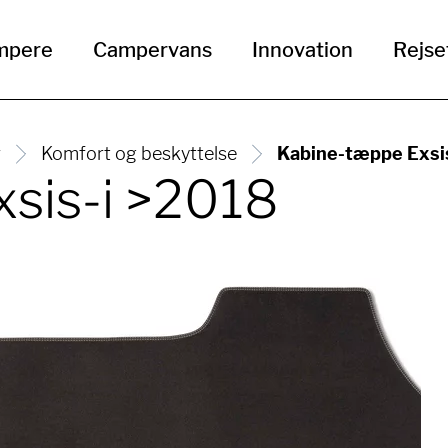
mpere
Campervans
Innovation
Rejse
r
Komfort og beskyttelse
Kabine-tæppe Exsi
sis-i >2018