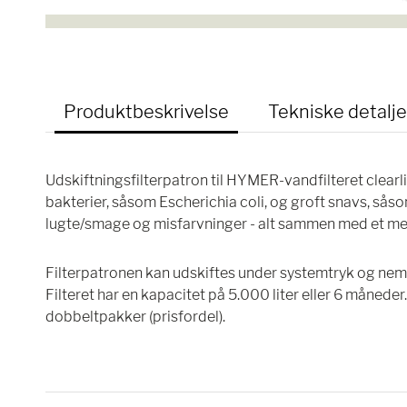
Produktbeskrivelse
Tekniske detalje
Udskiftningsfilterpatron til HYMER-vandfilteret clearli
bakterier, såsom Escherichia coli, og groft snavs, sås
lugte/smage og misfarvninger - alt sammen med et meg
Filterpatronen kan udskiftes under systemtryk og nem
Filteret har en kapacitet på 5.000 liter eller 6 måneder.
dobbeltpakker (prisfordel).