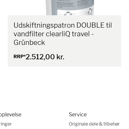
Udskiftningspatron DOUBLE til
vandfilter clearliQ travel -
Grünbeck
2.512,00 kr.
RRP*
oplevelse
Service
ringer
Originale dele & tilbehør