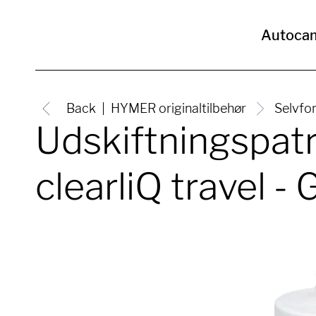
Autoca
Back
HYMER originaltilbehør
Selvfo
Udskiftningspatr
clearliQ travel -