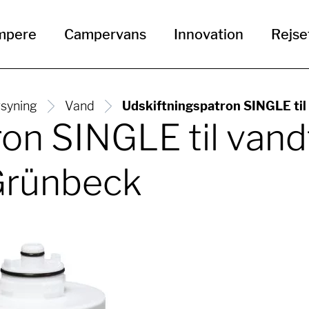
mpere
Campervans
Innovation
Rejse
rsyning
Vand
Udskiftningspatron SINGLE til 
on SINGLE til vandf
 Grünbeck