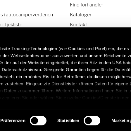
Find forhandler
ds i autocamperverdenen
Kataloger
 tjekliste
Kontakt
HelpCenter
Nyhedsbrev
site Tracking-Technologien (wie Cookies und Pixel) ein, die es
en der Webseitenbesucher auszuwerten und unsere Reichweite 
ritter auf der Website eingebettet, die ihren Sitz in den USA ha
Datenschutzniveau. Geeignete Garantien liegen für die Datenüb
mere at vide om originale dele og
Campingvogne af høj
s besteht ein erhöhtes Risiko für Betroffene, da diesen möglicher
behør fra Hymer:
https://www.eriba.
n zustehen. Eingesetzte Dienstleister können Daten für eigene
/da/service/originaledele-og-tilbehor
en Daten zusammenführen. Weitere Informationen finden Sie in 
Akzeptieren Sie oder wählen Sie einzelne Cookies/Dienste in den
 Einwilligung zur Verarbeitung Ihrer Daten zu den genannten Zwe
, für den Besuch der Website nicht erforderlich und kann jederzeit 
r
Imprint
Databeskyttelse
Sikkerhedshenvisninger
J
werden. Klicken Sie auf Ablehnen, werden nur die notwendigen C
Präferenzen
Statistiken
Marketin
nger
für den störungsfreien Betrieb der Webseite und die Ermöglichun