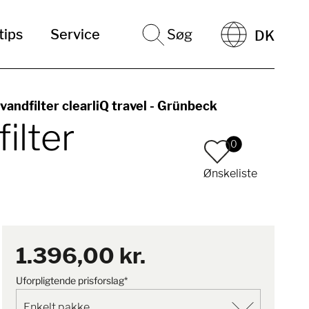
tips
Service
Søg
DK
vandfilter clearliQ travel - Grünbeck
ilter
0
Ønskeliste
1.396,00 kr.
Uforpligtende prisforslag*