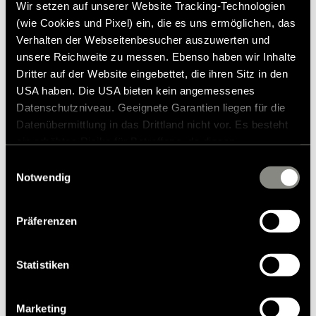
Wir setzen auf unserer Website Tracking-Technologien
fordonet.
(wie Cookies und Pixel) ein, die es uns ermöglichen, das
Verhalten der Webseitenbesucher auszuwerten und
unsere Reichweite zu messen. Ebenso haben wir Inhalte
Liknande produkter
Dritter auf der Website eingebettet, die ihren Sitz in den
USA haben. Die USA bieten kein angemessenes
Datenschutzniveau. Geeignete Garantien liegen für die
Datenübermittlung in das Drittland nicht vor. Es besteht
ein erhöhtes Risiko für Betroffene, da diesen
möglicherweise keine Rechtsbehelfsmöglichkeiten
Einwilligungsauswahl
zustehen. Eingesetzte Dienstleister können Daten für
Notwendig
eigene Zwecke verarbeiten und mit anderen Daten
zusammenführen. Weitere Informationen finden Sie in
Präferenzen
unserer
Datenschutzerklärung
. Akzeptieren Sie oder
wählen Sie einzelne Cookies/Dienste in den
Einstellungen aus, erteilen Sie uns Ihre Einwilligung zur
Statistiken
Verarbeitung Ihrer Daten zu den genannten Zwecken. Die
Einwilligung ist freiwillig, für den Besuch der Website
Marketing
nicht erforderlich und kann jederzeit über die