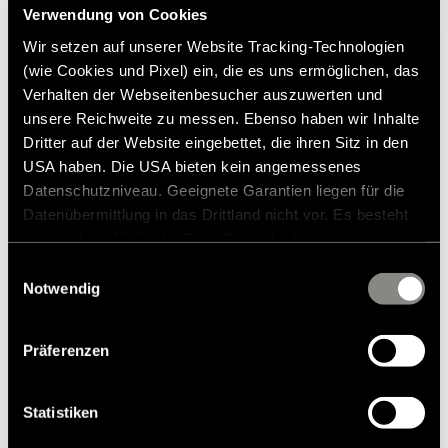
Verwendung von Cookies
Wir setzen auf unserer Website Tracking-Technologien
Lignende produkter
(wie Cookies und Pixel) ein, die es uns ermöglichen, das
Verhalten der Webseitenbesucher auszuwerten und
unsere Reichweite zu messen. Ebenso haben wir Inhalte
Dritter auf der Website eingebettet, die ihren Sitz in den
USA haben. Die USA bieten kein angemessenes
Datenschutzniveau. Geeignete Garantien liegen für die
Datenübermittlung in das Drittland nicht vor. Es besteht
ein erhöhtes Risiko für Betroffene, da diesen
möglicherweise keine Rechtsbehelfsmöglichkeiten
Einwilligungsauswahl
zustehen. Eingesetzte Dienstleister können Daten für
Notwendig
eigene Zwecke verarbeiten und mit anderen Daten
zusammenführen. Weitere Informationen finden Sie in
Präferenzen
unserer
Datenschutzerklärung
. Akzeptieren Sie oder
wählen Sie einzelne Cookies/Dienste in den
Einstellungen aus, erteilen Sie uns Ihre Einwilligung zur
Statistiken
Verarbeitung Ihrer Daten zu den genannten Zwecken. Die