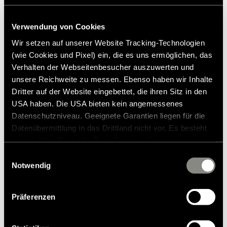
Bluetooth, fjernbetjening via mobiltelefon (service inkluderet i de
første 2 år - derefter er der ekstra omkostninger)
Verwendung von Cookies
- Fjernstyring eller aktivering af varme eller klimaanlæg
Wir setzen auf unserer Website Tracking-Technologien
(wie Cookies und Pixel) ein, die es uns ermöglichen, das
- Servicen er i øjeblikket tilgængelig i 30 europæiske lande
Verhalten der Webseitenbesucher auszuwerten und
unsere Reichweite zu messen. Ebenso haben wir Inhalte
Dritter auf der Website eingebettet, die ihren Sitz in den
USA haben. Die USA bieten kein angemessenes
Datenschutzniveau. Geeignete Garantien liegen für die
Datenübermittlung in das Drittland nicht vor. Es besteht
ein erhöhtes Risiko für Betroffene, da diesen
möglicherweise keine Rechtsbehelfsmöglichkeiten
Einwilligungsauswahl
7.434,00 kr.
zustehen. Eingesetzte Dienstleister können Daten für
Notwendig
eigene Zwecke verarbeiten und mit anderen Daten
Uforpligtende prisforslag*
zusammenführen. Weitere Informationen finden Sie in
Präferenzen
unserer
Datenschutzerklärung
. Akzeptieren Sie oder
Tilføj til ønskeliste
wählen Sie einzelne Cookies/Dienste in den
Passer varen til mit køretøj?
Einstellungen aus, erteilen Sie uns Ihre Einwilligung zur