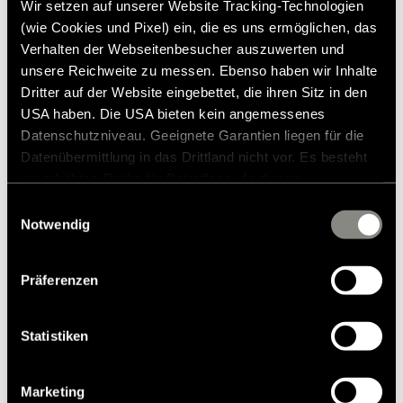
Bluetooth, fjärrstyrning via mobiltelefon (service ingår under de
Wir setzen auf unserer Website Tracking-Technologien
första 2 åren - därefter tillkommer extra kostnader)
(wie Cookies und Pixel) ein, die es uns ermöglichen, das
Verhalten der Webseitenbesucher auszuwerten und
- Fjärrstyrning eller aktivering av värme eller luftkonditionering
unsere Reichweite zu messen. Ebenso haben wir Inhalte
Dritter auf der Website eingebettet, die ihren Sitz in den
- Tjänsten finns för närvarande tillgänglig i 30 europeiska länder
USA haben. Die USA bieten kein angemessenes
Datenschutzniveau. Geeignete Garantien liegen für die
Datenübermittlung in das Drittland nicht vor. Es besteht
ein erhöhtes Risiko für Betroffene, da diesen
möglicherweise keine Rechtsbehelfsmöglichkeiten
Einwilligungsauswahl
zustehen. Eingesetzte Dienstleister können Daten für
Notwendig
eigene Zwecke verarbeiten und mit anderen Daten
zusammenführen. Weitere Informationen finden Sie in
Präferenzen
unserer
Datenschutzerklärung
. Akzeptieren Sie oder
10.108,00 kr.
wählen Sie einzelne Cookies/Dienste in den
Rekommenderat försäljningspris*
Einstellungen aus, erteilen Sie uns Ihre Einwilligung zur
Statistiken
Verarbeitung Ihrer Daten zu den genannten Zwecken. Die
Lägg till i önskelistan
Einwilligung ist freiwillig, für den Besuch der Website
Passar artikeln till mitt fordon?
Marketing
nicht erforderlich und kann jederzeit über die