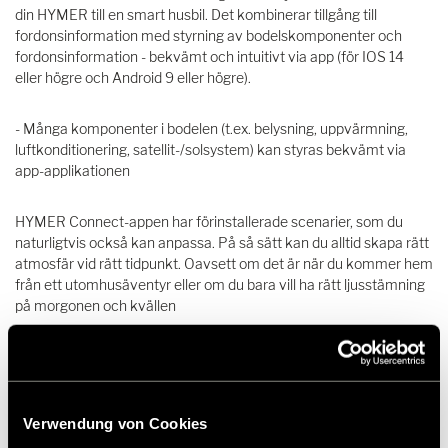
din HYMER till en smart husbil. Det kombinerar tillgång till
fordonsinformation med styrning av bodelskomponenter och
fordonsinformation - bekvämt och intuitivt via app (för IOS 14
eller högre och Android 9 eller högre).
- Många komponenter i bodelen (t.ex. belysning, uppvärmning,
luftkonditionering, satellit-/solsystem) kan styras bekvämt via
app-applikationen
HYMER Connect-appen har förinstallerade scenarier, som du
naturligtvis också kan anpassa. På så sätt kan du alltid skapa rätt
atmosfär vid rätt tidpunkt. Oavsett om det är när du kommer hem
från ett utomhusäventyr eller om du bara vill ha rätt ljusstämning
på morgonen och kvällen
-Standardinformation kan också enkelt hämtas (t.ex. nivå på
vattentank eller batteristatus)
Verwendung von Cookies
- Kommunikation med appen i närheten av fordonet via