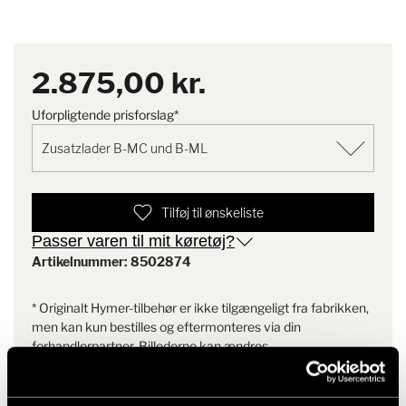
Sikring
originale dele og tilbehør.
Leveringsomfang
1 x ekstra oplader LAS 1218, 1 x
tilslutningskabel LAS 1218 til B-
2.875,00 kr.
MC/B-ML, 1 x sikring
Uforpligtende prisforslag*
Tilføj til ønskeliste
Passer varen til mit køretøj?
Artikelnummer: 8502874
* Originalt Hymer-tilbehør er ikke tilgængeligt fra fabrikken,
men kan kun bestilles og eftermonteres via din
forhandlerpartner. Billederne kan ændres.