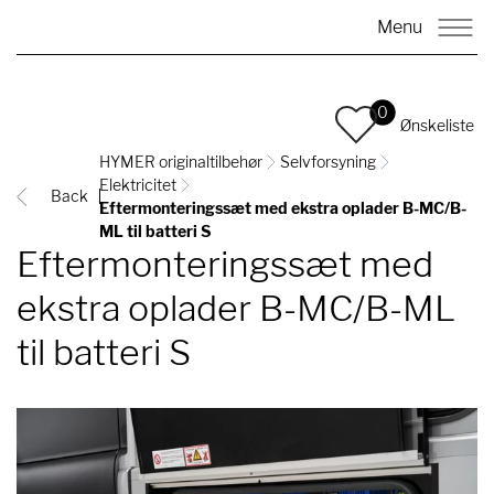
Menu
0
Ønskeliste
HYMER originaltilbehør
Selvforsyning
Elektricitet
Back
Eftermonteringssæt med ekstra oplader B-MC/B-
ML til batteri S
Eftermonteringssæt med
ekstra oplader B-MC/B-ML
til batteri S