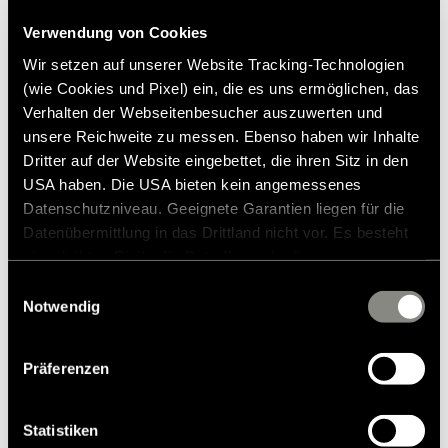
Verwendung von Cookies
Wir setzen auf unserer Website Tracking-Technologien
(wie Cookies und Pixel) ein, die es uns ermöglichen, das
Lignende produkter
Verhalten der Webseitenbesucher auszuwerten und
unsere Reichweite zu messen. Ebenso haben wir Inhalte
Dritter auf der Website eingebettet, die ihren Sitz in den
USA haben. Die USA bieten kein angemessenes
Datenschutzniveau. Geeignete Garantien liegen für die
Datenübermittlung in das Drittland nicht vor. Es besteht
ein erhöhtes Risiko für Betroffene, da diesen
möglicherweise keine Rechtsbehelfsmöglichkeiten
Einwilligungsauswahl
zustehen. Eingesetzte Dienstleister können Daten für
Notwendig
eigene Zwecke verarbeiten und mit anderen Daten
zusammenführen. Weitere Informationen finden Sie in
Präferenzen
unserer
Datenschutzerklärung
. Akzeptieren Sie oder
wählen Sie einzelne Cookies/Dienste in den
Einstellungen aus, erteilen Sie uns Ihre Einwilligung zur
Statistiken
Verarbeitung Ihrer Daten zu den genannten Zwecken. Die