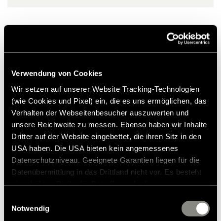
Produits similaires
Verwendung von Cookies
Wir setzen auf unserer Website Tracking-Technologien
(wie Cookies und Pixel) ein, die es uns ermöglichen, das
Verhalten der Webseitenbesucher auszuwerten und
unsere Reichweite zu messen. Ebenso haben wir Inhalte
Dritter auf der Website eingebettet, die ihren Sitz in den
USA haben. Die USA bieten kein angemessenes
Datenschutzniveau. Geeignete Garantien liegen für die
Datenübermittlung in das Drittland nicht vor. Es besteht
ein erhöhtes Risiko für Betroffene, da diesen
möglicherweise keine Rechtsbehelfsmöglichkeiten
Einwilligungsauswahl
zustehen. Eingesetzte Dienstleister können Daten für
Notwendig
eigene Zwecke verarbeiten und mit anderen Daten