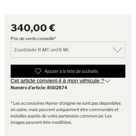
Fusible
Version
Zusatzlader B-MC und B-ML
concernant les accessoires Hymer d'origine.
Contenu de la livraison
1 x chargeur supplémentaire
340,00 €
LAS 1218, 1 x câble de
raccordement LAS 1218 pour
B-MC/B-ML, 1 x fusible de
Prix de vente conseillé*
sécurité
Ajouter à la liste de souhaits
Cet article convient-il à mon véhicule ?
Numéro d'article: 8502874
* Les accessoires Hymer d'origine ne sont pas disponibles
en usine, mais peuvent uniquement être commandés et
installés auprès de votre partenaire commercial. Les
images peuvent être modifiées.