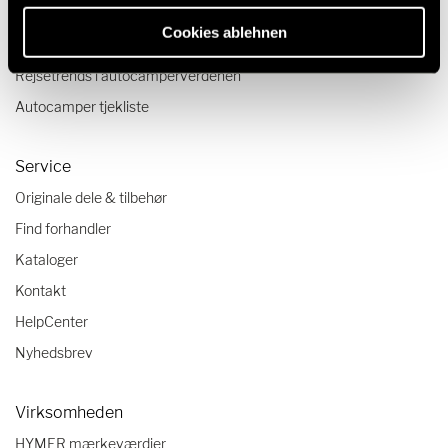
Rejseskildringer
Cookies ablehnen
Rejsetips
Rejsetrends i autocamperverdenen
Autocamper tjekliste
Service
Originale dele & tilbehør
Find forhandler
Kataloger
Kontakt
HelpCenter
Nyhedsbrev
Virksomheden
HYMER mærkeværdier