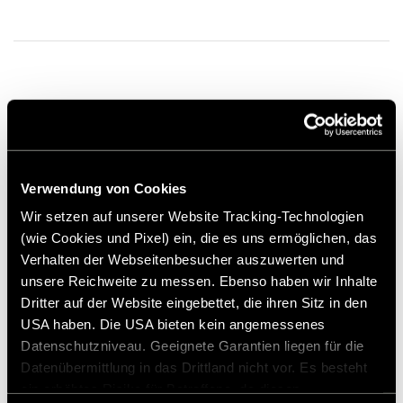
fra
17.585,00 kr.
Uforpligtende prisforslag*
Verwendung von Cookies
Wir setzen auf unserer Website Tracking-Technologien
(wie Cookies und Pixel) ein, die es uns ermöglichen, das
Verhalten der Webseitenbesucher auszuwerten und
unsere Reichweite zu messen. Ebenso haben wir Inhalte
Tilføj til ønskeliste
Dritter auf der Website eingebettet, die ihren Sitz in den
Passer varen til mit køretøj?
USA haben. Die USA bieten kein angemessenes
* Originalt Hymer-tilbehør er ikke tilgængeligt fra fabrikken,
Datenschutzniveau. Geeignete Garantien liegen für die
men kan kun bestilles og eftermonteres via din
forhandlerpartner. Billederne kan ændres.
Datenübermittlung in das Drittland nicht vor. Es besteht
ein erhöhtes Risiko für Betroffene, da diesen