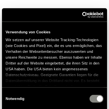
Verwendung von Cookies
från
23.908,00 kr.
Wir setzen auf unserer Website Tracking-Technologien
(wie Cookies und Pixel) ein, die es uns ermöglichen, das
Rekommenderat försäljningspris*
Verhalten der Webseitenbesucher auszuwerten und
unsere Reichweite zu messen. Ebenso haben wir Inhalte
Dritter auf der Website eingebettet, die ihren Sitz in den
USA haben. Die USA bieten kein angemessenes
Datenschutzniveau. Geeignete Garantien liegen für die
Lägg till i önskelistan
Datenübermittlung in das Drittland nicht vor. Es besteht
Passar artikeln till mitt fordon?
ein erhöhtes Risiko für Betroffene, da diesen
* Hymer originaltillbehör är inte tillgängliga från fabriken,
möglicherweise keine Rechtsbehelfsmöglichkeiten
Einwilligungsauswahl
utan kan endast beställas och eftermonteras via din
zustehen. Eingesetzte Dienstleister können Daten für
Notwendig
återförsäljare. Bilder kan ändras.
eigene Zwecke verarbeiten und mit anderen Daten