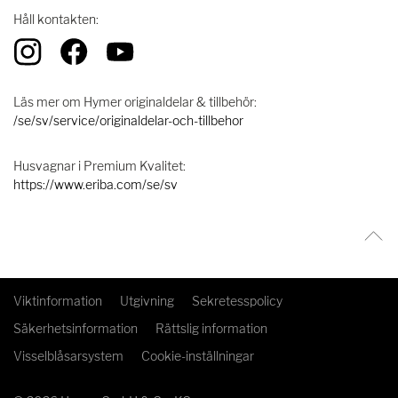
Håll kontakten:
Läs mer om Hymer originaldelar & tillbehör:
/se/sv/service/originaldelar-och-tillbehor
Husvagnar i Premium Kvalitet:
https://www.eriba.com/se/sv
Viktinformation
Utgivning
Sekretesspolicy
Säkerhetsinformation
Rättslig information
Visselblåsarsystem
Cookie-inställningar