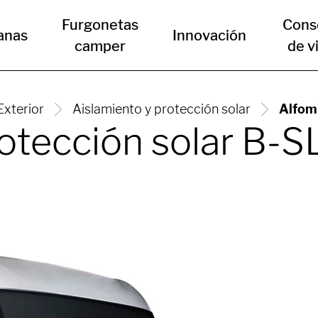
Furgonetas
Cons
anas
Innovación
camper
de v
Exterior
Aislamiento y protección solar
Alfomb
rotección solar B-