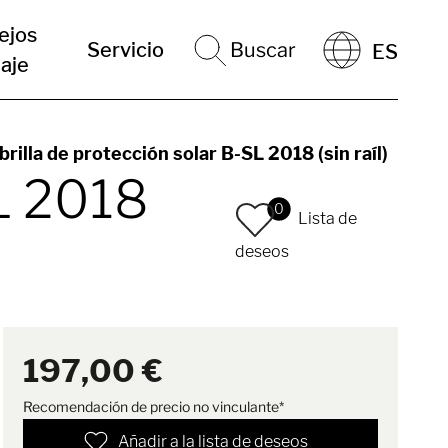
ejos
Servicio
Buscar
ES
iaje
rilla de protección solar B-SL 2018 (sin raíl)
SL 2018
0
Lista de
deseos
197,00 €
Recomendación de precio no vinculante*
Añadir a la lista de deseos