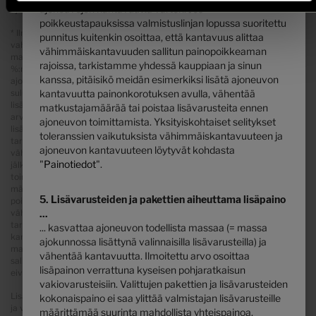
ajoneuvojen kantavuutta varten. Jos
ajantasaiset hinnat aina jälleenmyyjältämme.
poikkeustapauksissa valmistuslinjan lopussa suoritettu
* Ilmoitettu massa ajokunnossa on tyyppihyväksyntämenettelyssä
punnitus kuitenkin osoittaa, että kantavuus alittaa
vahvistettu oletusarvo. Valmistustoleranssien takia todellinen punnittu
vähimmäiskantavuuden sallitun painopoikkeaman
massa ajokunnossa voi poiketa edellä ilmoitetusta arvosta. Enintään ± 5
rajoissa, tarkistamme yhdessä kauppiaan ja sinun
%:n poikkeamat ovat laillisesti sallittuja ja mahdollisia massa
kanssa, pitäisikö meidän esimerkiksi lisätä ajoneuvon
ajokunnossa -tilassa. Sallittu vaihteluväli kilogrammoina on ilmoitettu
suluissa arvon massa ajokunnossa jälkeen. Valmistajan määrittelemä
kantavuutta painonkorotuksen avulla, vähentää
lisävarusteiden massa on kullekin tyypille ja pohjaratkaisulle laskettu
matkustajamäärää tai poistaa lisävarusteita ennen
arvo, jota Hymer käyttää määritellessään tehtaalla asennettujen
ajoneuvon toimittamista. Yksityiskohtaiset selitykset
lisävarusteiden enimmäispainon. Lisävarusteiden rajoittamisen
toleranssien vaikutuksista vähimmäiskantavuuteen ja
tarkoituksena on varmistaa, että pohjaratkaisulle asetettu
ajoneuvon kantavuuteen löytyvät kohdasta
vähimmäiskantavuus eli laissa säädetty vapaa massa matkatavaroille ja
"
Painotiedot
".
jälkiasennetuille lisävarusteille on todella käytettävissä Hymerin
toimittamissa ajoneuvoissa. Ajoneuvosi todellinen paino voidaan
määrittää vasta, kun se punnitaan valmistuslinjan lopussa. Jos punnitus
5. Lisävarusteiden ja pakettien aiheuttama lisäpaino
poikkeustapauksissa osoittaa, että todellinen kantavuus alittaa
vähimmäiskantavuuden sallitun painonpoikkeaman rajoissa,
...
tarkistamme ajoneuvoa toimitettaessa yhdessä teidän ja loppuasiakkaan
... kasvattaa ajoneuvon todellista massaa (= massa
kanssa, pitäisikö ajoneuvoon tilata painonkorotus, vähentää
ajokunnossa lisättynä valinnaisilla lisävarusteilla) ja
matkustajamäärää tai poistaa lisävarusteita. Ajoneuvon suurin teknisesti
vähentää kantavuutta. Ilmoitettu arvo osoittaa
sallittu kokonaismassa ja suurin teknisesti sallittu akselin kokonaismassa
lisäpainon verrattuna kyseisen pohjaratkaisun
eivät saa ylittyä.
vakiovarusteisiin. Valittujen pakettien ja lisävarusteiden
Lisävarusteiden asentaminen tehtaalla lisää ajoneuvon todellista massaa
kokonaispaino ei saa ylittää valmistajan lisävarusteille
ja vähentää kantavuutta. Pakettien ja lisävarusteiden osalta ilmoitettu
määrittämää suurinta mahdollista yhteispainoa.