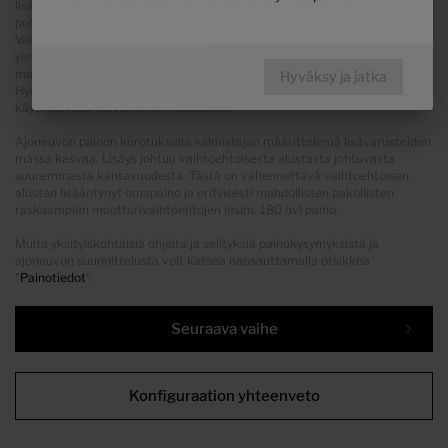
lisäpaino osoittaa lisäpainon verrattuna kyseisen malliin tai
pohjaratkaisuun vakiovarusteisena.
Valittujen lisävarusteiden kokonaispaino ei saa ylittää mallien
yleiskatsauksissa ilmoitettua valmistajan ilmoittamaa lisävarusteiden
massaa. Tämä on kullekin tyypille ja pohjaratkaisulle laskettu arvo, jota
Hyväksy ja jatka
Hymer käyttää määritellessään tehtaalla asennetuille lisävarusteille
käytettävissä olevan enimmäispainon.
Ajoneuvon painon korotuksella valmistajan määrittelemä lisävarusteiden
massa kasvaa. Lisäys johtuu vaihtoehtoisesta alustasta johtuvasta
suuremmasta kantavuudesta. Tästä on vähennettävä vaihtoehtoisen
alustan lisääntynyt omapaino ja erityisesti mahdollisten pakollisten
raskaampien moottorivaihtoehtojen (esim. 180 hv) paino.
Muita yksityiskohtaisia ohjeita ja selityksiä painokysymyksistä ja
ajoneuvon suunnittelusta voit katsoa napsauttamalla otsikkoa
"
Painotiedot
".
Seuraava vaihe
Konfiguraation yhteenveto