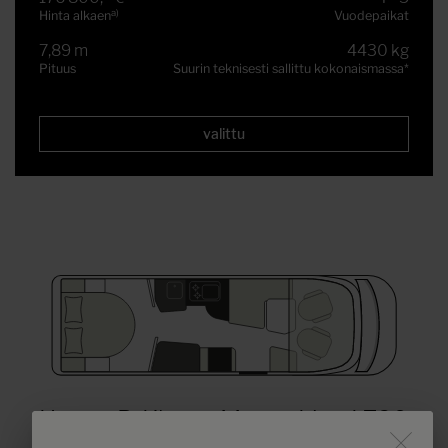
a)
Hinta alkaen
Vuodepaikat
7,89 m
4430 kg
Pituus
Suurin teknisesti sallittu kokonaismassa
*
valittu
Hymer B-Klasse MasterLine I 790