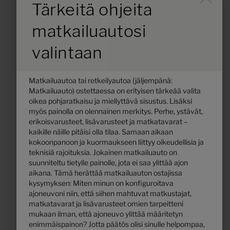
Durch Scrolling wird der B
Tärkeitä ohjeita
176 800,– €
4 - 5
a)
Hinta alkaen
Vuodepaikat
matkailuautosi
7,89 m
4430 kg
Pituus
Suurin teknisesti sallittu kokonaismassa
*
valintaan
Valitse pohjaratkaisu
Matkailuautoa tai retkeilyautoa (jäljempänä:
Matkailuauto) ostettaessa on erityisen tärkeää valita
oikea pohjaratkaisu ja miellyttävä sisustus. Lisäksi
myös painolla on olennainen merkitys. Perhe, ystävät,
erikoisvarusteet, lisävarusteet ja matkatavarat –
kaikille näille pitäisi olla tilaa. Samaan aikaan
kokoonpanoon ja kuormaukseen liittyy oikeudellisia ja
teknisiä rajoituksia. Jokainen matkailuauto on
suunniteltu tietylle painolle, jota ei saa ylittää ajon
aikana. Tämä herättää matkailuauton ostajissa
kysymyksen: Miten minun on konfiguroitava
ajoneuvoni niin, että siihen mahtuvat matkustajat,
matkatavarat ja lisävarusteet omien tarpeitteni
mukaan ilman, että ajoneuvo ylittää määritetyn
Hymer B-Klasse MasterLine I
enimmäispainon? Jotta päätös olisi sinulle helpompaa,