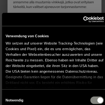
annamme alla muutamia vinkkejä, jotka ovat erityisen
880
tärkeitä, kun valitset ajoneuvon tarjonnastamme:
193 600,– €
4 - 5
1. Suurin teknisesti sallittu kokonaismassa ...
a)
Hinta alkaen
Vuodepaikat
... on valmistajan asettama arvo, jota ajoneuvo ei saa
8,99 m
5500 kg
ylittää. Hymer määrittelee kullekin pohjaratkaisulle
Pituus
Suurin teknisesti sallittu kokonaismassa
*
ajoneuvon ylärajan, joka voi vaihdella pohjaratkaisusta
Verwendung von Cookies
toiseen (esim. 3 500 kg, 4 400 kg). Löydät kutakin
pohjaratkaisua vastaavat tiedot teknisistä tiedoista.
Wir setzen auf unserer Website Tracking-Technologien (wie
Valitse pohjaratkaisu
Cookies und Pixel) ein, die es uns ermöglichen, das
2. Massa ajokunnossa ...
Verhalten der Webseitenbesucher auszuwerten und unsere
... koostuu – yksinkertaisesti sanottuna –
Reichweite zu messen. Ebenso haben wir Inhalte Dritter auf
perusajoneuvosta vakiovarusteineen sekä kuljettajan
der Website eingebettet, die ihren Sitz in den USA haben.
75 kilon keskimääräisestä painoarvosta. On laillisesti
Die USA bieten kein angemessenes Datenschutzniveau.
sallittua ja mahdollista, että ajoneuvon massa
ajokunnossa poikkeaa myyntiasiakirjoissa ilmoitetusta
Geeignete Garantien liegen für die Datenübermittlung in das
nimellisarvosta. Sallittu toleranssi on ± 5 %. Sallittu
Drittland nicht vor. Es besteht ein erhöhtes Risiko für
vaihteluväli kilogrammoina on ilmoitettu suluissa
Betroffene, da diesen möglicherweise keine
kohdan massa ajokunnossa jälkeen. Jotta saisit
Rechtsbehelfsmöglichkeiten zustehen. Eingesetzte
Einwilligungsauswahl
mahdollisimman kattavat tiedot ajoneuvosi
Dienstleister können Daten für eigene Zwecke verarbeiten
Notwendig
mahdollisista painopoikkeamista, Hymer punnitsee
Tietoa: