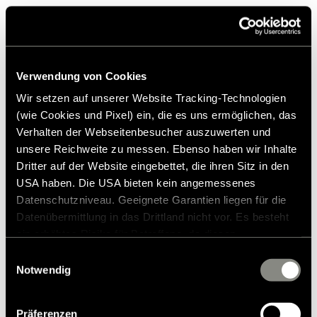
Visuel presse | HYMER Venture S iF Award 2023 | JPG (4.4 MB)
Télécharger
Visuel presse | HYMER - Cérémonie iF Award 2023 | JPG (1.9 MB)
Télécharger
Verwendung von Cookies
Wir setzen auf unserer Website Tracking-Technologien
(wie Cookies und Pixel) ein, die es uns ermöglichen, das
Verhalten der Webseitenbesucher auszuwerten und
unsere Reichweite zu messen. Ebenso haben wir Inhalte
Dritter auf der Website eingebettet, die ihren Sitz in den
USA haben. Die USA bieten kein angemessenes
Contact presse
Datenschutzniveau. Geeignete Garantien liegen für die
Datenübermittlung in das Drittland nicht vor. Es besteht
Frank Heinrichsen
ein erhöhtes Risiko für Betroffene, da diesen
möglicherweise keine Rechtsbehelfsmöglichkeiten
Einwilligungsauswahl
zustehen. Eingesetzte Dienstleister können Daten für
Notwendig
Hymer GmbH & Co KG
eigene Zwecke verarbeiten und mit anderen Daten
Holzstraße 19
zusammenführen. Weitere Informationen finden Sie in
88339 Bad Waldsee
Präferenzen