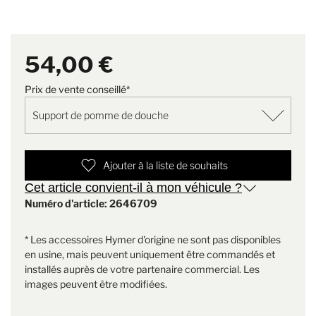
&agrave présent plus simple et facile. Confectionnés comme
Version
Support de pomme de douche
concernant les accessoires Hymer d'origine.
toujours dans un coffret 100 % acier inoxydable et avec gravure
HYMER. L’extrême diversité d’applications fait de cet article un
Poids
0.2 kg
accessoire absolument indispensable.
54,00 €
Également disponible en tant que porte-essuie-tout et porte-
Prix de vente conseillé*
serviettes.
Ajouter à la liste de souhaits
Cet article convient-il à mon véhicule ?
Numéro d'article: 2646709
* Les accessoires Hymer d'origine ne sont pas disponibles
en usine, mais peuvent uniquement être commandés et
installés auprès de votre partenaire commercial. Les
images peuvent être modifiées.