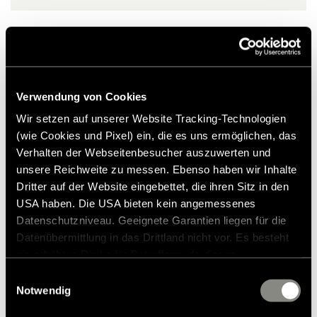
Produits similaires
Verwendung von Cookies
Wir setzen auf unserer Website Tracking-Technologien
(wie Cookies und Pixel) ein, die es uns ermöglichen, das
Verhalten der Webseitenbesucher auszuwerten und
unsere Reichweite zu messen. Ebenso haben wir Inhalte
Dritter auf der Website eingebettet, die ihren Sitz in den
USA haben. Die USA bieten kein angemessenes
Datenschutzniveau. Geeignete Garantien liegen für die
Datenübermittlung in das Drittland nicht vor. Es besteht
ein erhöhtes Risiko für Betroffene, da diesen
möglicherweise keine Rechtsbehelfsmöglichkeiten
Einwilligungsauswahl
zustehen. Eingesetzte Dienstleister können Daten für
Notwendig
eigene Zwecke verarbeiten und mit anderen Daten