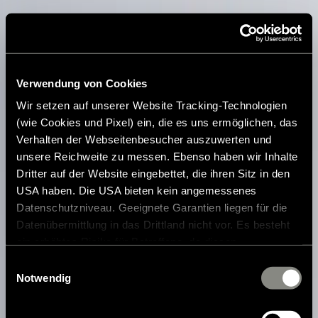
Verwendung von Cookies
Wir setzen auf unserer Website Tracking-Technologien
(wie Cookies und Pixel) ein, die es uns ermöglichen, das
Verhalten der Webseitenbesucher auszuwerten und
unsere Reichweite zu messen. Ebenso haben wir Inhalte
Dritter auf der Website eingebettet, die ihren Sitz in den
USA haben. Die USA bieten kein angemessenes
Datenschutzniveau. Geeignete Garantien liegen für die
Datenübermittlung in das Drittland nicht vor. Es besteht
ein erhöhtes Risiko für Betroffene, da diesen
möglicherweise keine Rechtsbehelfsmöglichkeiten
Einwilligungsauswahl
zustehen. Eingesetzte Dienstleister können Daten für
Notwendig
eigene Zwecke verarbeiten und mit anderen Daten
zusammenführen. Weitere Informationen finden Sie in