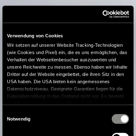
Verwendung von Cookies
Wir setzen auf unserer Website Tracking-Technologien
(wie Cookies und Pixel) ein, die es uns ermöglichen, das
Verhalten der Webseitenbesucher auszuwerten und
unsere Reichweite zu messen. Ebenso haben wir Inhalte
Dritter auf der Website eingebettet, die ihren Sitz in den
USA haben. Die USA bieten kein angemessenes
Datenschutzniveau. Geeignete Garantien liegen für die
Datenübermittlung in das Drittland nicht vor. Es besteht
ein erhöhtes Risiko für Betroffene, da diesen
möglicherweise keine Rechtsbehelfsmöglichkeiten
Einwilligungsauswahl
zustehen. Eingesetzte Dienstleister können Daten für
Notwendig
eigene Zwecke verarbeiten und mit anderen Daten
zusammenführen. Weitere Informationen finden Sie in