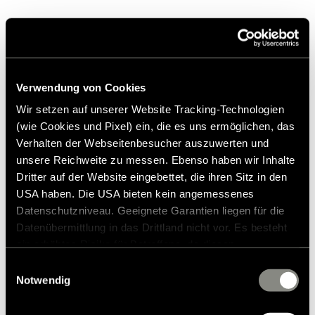
Vergelijkbare producten
Verwendung von Cookies
Wir setzen auf unserer Website Tracking-Technologien
(wie Cookies und Pixel) ein, die es uns ermöglichen, das
Verhalten der Webseitenbesucher auszuwerten und
unsere Reichweite zu messen. Ebenso haben wir Inhalte
Dritter auf der Website eingebettet, die ihren Sitz in den
USA haben. Die USA bieten kein angemessenes
Datenschutzniveau. Geeignete Garantien liegen für die
Datenübermittlung in das Drittland nicht vor. Es besteht
ein erhöhtes Risiko für Betroffene, da diesen
möglicherweise keine Rechtsbehelfsmöglichkeiten
Einwilligungsauswahl
zustehen. Eingesetzte Dienstleister können Daten für
Notwendig
eigene Zwecke verarbeiten und mit anderen Daten
zusammenführen. Weitere Informationen finden Sie in