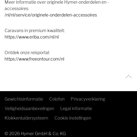
Meer informatie over originele Hymer-onderdelen en -
accessoires:
/nl/nl/service/originele-onderdelen-accessoires
Caravans in premium kwaliteit:
https://www.eriba.com/nl/nl
Ontdek onze reisportal:
https://www.freeontour.com/nl
Gewichtsinformatie
Colofon
Privacyverklaring
Veiligheidsaanbevelingen
Legal informatie
Klokkenluidersysteem
Cookie instellingen
© 2026 Hymer GmbH & Co. KG