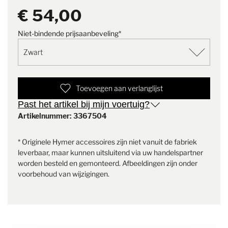
€ 54,00
Leveringsomvang
2x omkeersensor
Niet-bindende prijsaanbeveling*
Opmerking
Er zijn altijd 4 sensoren (d.w.z. 2
pakketten) nodig
Toevoegen aan verlanglijst
Past het artikel bij mijn voertuig?
Artikelnummer: 3367504
* Originele Hymer accessoires zijn niet vanuit de fabriek
leverbaar, maar kunnen uitsluitend via uw handelspartner
worden besteld en gemonteerd. Afbeeldingen zijn onder
voorbehoud van wijzigingen.