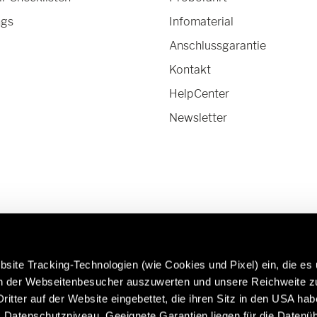
ngs
Infomaterial
Anschlussgarantie
Kontakt
HelpCenter
Newsletter
site Tracking-Technologien (wie Cookies und Pixel) ein, die es
en der Webseitenbesucher auszuwerten und unsere Reichweite 
ritter auf der Website eingebettet, die ihren Sitz in den USA ha
rfahren Sie mehr über Hymer
Caravans in Premium-Qual
Datenschutzniveau. Geeignete Garantien liegen für die Datenüb