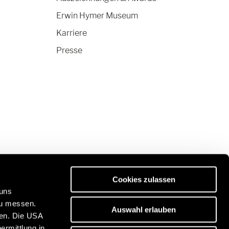
Erwin Hymer Museum
Karriere
Presse
Cookies zulassen
 uns
zu messen.
Auswahl erlauben
ben. Die USA
ität:
Entdecken Sie unser Reiseportal:
ermittlung in