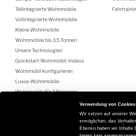
Teilintegrierte Wohnmobile
Fahrtraini
Vollintegrierte Wohnmobile
Kleine Wohnmobile
Wohnmobile bis 3,5 Tonnen
Unsere Technologien
Quickstart-Wohnmobil-Videos
Wohnmobil konfigurieren
Luxus-Wohnmobile
Wohnmobile für 2 Personen
Camper Van-Aufstelldach
Verwendung von Cookies
Wir setzen auf unserer Web
ermöglichen, das Verhalt
Ebenso haben wir Inhalte D
Bleiben Sie mit uns über soziale Netzwerke in
E
bieten kein angemessenes 