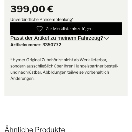
je nach Wunsch in Weiß,
zudem über ein kurzes Tonsignal bestätigt. Der
399,00 €
Schwarz oder Silber erhältlich
Erfassungsbereich des Systems liegt bei ca. 1,5 Meter bis ca. 0,3
und müssen separat im 2er-
Meter. Das Set ist sowohl optisch als auch technisch optimal an
Unverbindliche Preisempfehlung*
Set bestellt werden. Für eine
die HYMER-Baureihen angepasst worden, sodass der Einbau sehr
vollständige Funktion des
einfach ist und nahezu Plug & Play von statten geht.
Hinweis: für
Zur Merkliste hinzufügen
Systems sind vier Sensoren
den Einbau sind keinerlei CANBus-Kenntnisse notwendig
Passt der Artikel zu meinem Fahrzeug?
(zwei Sets) erforderlich. Die
Sensoren sind nicht im
Artikelnummer: 3350772
Je nach Baureihe sind die Ultraschall-Sensoren in den Farben
Parkpilot-Paket enthalten und
Weiß, Schwarz oder Silber erhältlich (im 2-er Set separat erhältlich
können separat erworben
* Hymer Original Zubehör ist nicht ab Werk lieferbar,
- es werden immer 4 Sensoren benötigt). Die Sensoren sind im
werden.
sondern ausschließlich über Ihren Handelspartner bestell-
Paket
nicht
enthalten und müssen separat bestellt werden.
und nachrüstbar. Abbildungen teilweise vorbehaltlich
Änderungen.
Montagehinweis
Es werden keine besonderen
Häufige Fragen und Antworten
CANBus-Kenntnisse benötigt
Ähnliche Produkte