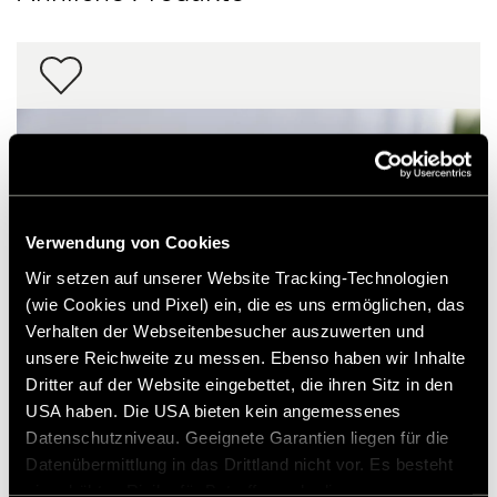
Verwendung von Cookies
Wir setzen auf unserer Website Tracking-Technologien
(wie Cookies und Pixel) ein, die es uns ermöglichen, das
Verhalten der Webseitenbesucher auszuwerten und
unsere Reichweite zu messen. Ebenso haben wir Inhalte
Dritter auf der Website eingebettet, die ihren Sitz in den
USA haben. Die USA bieten kein angemessenes
2 Rückfahrsensoren zu Parkpilot (Farbe
Datenschutzniveau. Geeignete Garantien liegen für die
weiß)
Datenübermittlung in das Drittland nicht vor. Es besteht
ein erhöhtes Risiko für Betroffene, da diesen