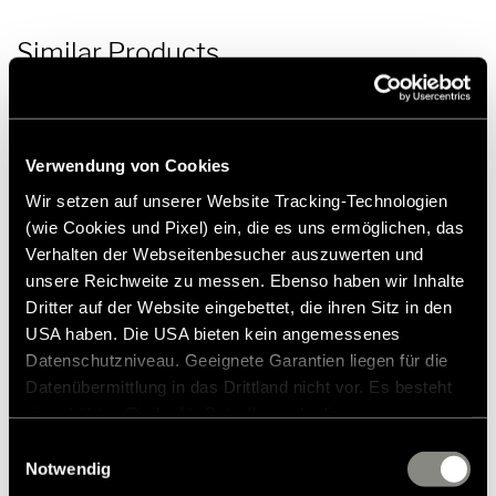
Similar Products
Verwendung von Cookies
Wir setzen auf unserer Website Tracking-Technologien
(wie Cookies und Pixel) ein, die es uns ermöglichen, das
Verhalten der Webseitenbesucher auszuwerten und
unsere Reichweite zu messen. Ebenso haben wir Inhalte
Dritter auf der Website eingebettet, die ihren Sitz in den
USA haben. Die USA bieten kein angemessenes
Datenschutzniveau. Geeignete Garantien liegen für die
Datenübermittlung in das Drittland nicht vor. Es besteht
ein erhöhtes Risiko für Betroffene, da diesen
möglicherweise keine Rechtsbehelfsmöglichkeiten
Einwilligungsauswahl
zustehen. Eingesetzte Dienstleister können Daten für
Notwendig
Park Pilot - Rear Parking Aid
eigene Zwecke verarbeiten und mit anderen Daten