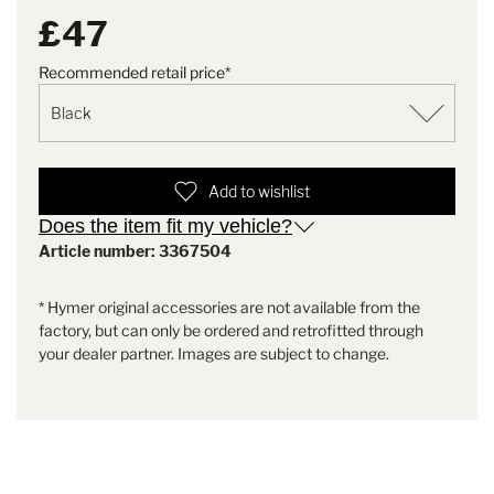
A well thought-out addition for precise and comfortable
£47
manoeuvring.
Scope of delivery
2x reversing sensor
Recommended retail price*
Note
4 sensors (i.e. 2 packs) are
always required
Add to wishlist
Does the item fit my vehicle?
Article number: 3367504
* Hymer original accessories are not available from the
factory, but can only be ordered and retrofitted through
your dealer partner. Images are subject to change.