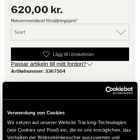
620,00 kr.
Leveransomfattning
2x omvänd sensor
Rekommenderat försäljningspris*
Anmärkning
4 givare (dvs. 2 förpackningar)
krävs alltid
Lägg till i önskelistan
Passar artikeln till mitt fordon?
Artikelnummer: 3367504
* Hymer originaltillbehör är inte tillgängliga från fabriken,
utan kan endast beställas och eftermonteras via din
återförsäljare. Bilder kan ändras.
Verwendung von Cookies
Wir setzen auf unserer Website Tracking-Technologien
(wie Cookies und Pixel) ein, die es uns ermöglichen, das
Verhalten der Webseitenbesucher auszuwerten und