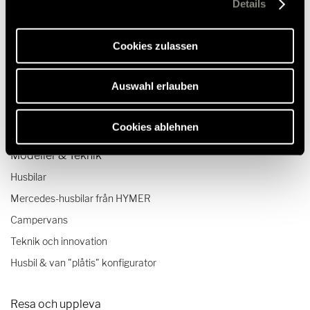
Details
Webseite und die Ermöglichung der Seitennavigation
5.048,00 kr.
RRP*
erforderlich sind.
Cookies zulassen
Auswahl erlauben
Cookies ablehnen
Modeller & Teknik
Husbilar
Mercedes-husbilar från HYMER
Campervans
Teknik och innovation
Husbil & van "plåtis" konfigurator
Resa och uppleva