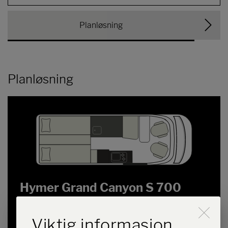
Planløsning
Planløsning
Hymer Grand Canyon S 700
CrossTrail
Durch Scrolling wird der B
Viktig informasjon
kr 2 113 000,–
2 - 4