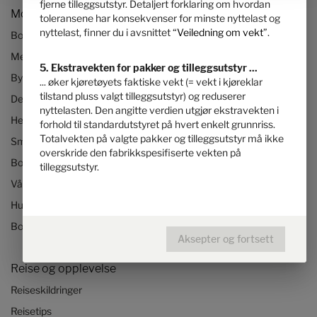
fjerne tilleggsutstyr. Detaljert forklaring om hvordan
Modeller og teknologier
toleransene har konsekvenser for minste nyttelast og
nyttelast, finner du i avsnittet “
Veiledning om vekt
”.
Bobiler
Mercedes-bobiler
5. Ekstravekten for pakker og tilleggsutstyr ...
Bybobiler
... øker kjøretøyets faktiske vekt (= vekt i kjøreklar
tilstand pluss valgt tilleggsutstyr) og reduserer
Delintegrerte bobiler
nyttelasten. Den angitte verdien utgjør ekstravekten i
Helintegrerte bobiler
forhold til standardutstyret på hvert enkelt grunnriss.
Totalvekten på valgte pakker og tilleggsutstyr må ikke
Små bobiler
overskride den fabrikkspesifiserte vekten på
Bobiler opptil 3,5 tonn
tilleggsutstyr.
Våre teknologier
Hurtigstart-bobilvideoer
Bobil og Camper Van konfigurator
Aksepter og fortsett
Reise og opplevelse
Reiseskildringer
Reisetips