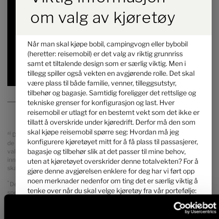
Pris fra
Soveplasser
om valg av kjøretøy
6,97 m
4100 kg
Lengde
Teknisk tillatt totalvekt
*
Når man skal kjøpe bobil, campingvogn eller bybobil
(heretter: reisemobil) er det valg av riktig grunnriss
samt et tiltalende design som er særlig viktig. Men i
Valgt
tillegg spiller også vekten en avgjørende rolle. Det skal
være plass til både familie, venner, tilleggsutstyr,
tilbehør og bagasje. Samtidig foreligger det rettslige og
tekniske grenser for konfigurasjon og last. Hver
reisemobil er utlagt for en bestemt vekt som det ikke er
tillatt å overskride under kjøredrift. Derfor må den som
skal kjøpe reisemobil spørre seg: Hvordan må jeg
a)
Det dreier seg om en uforbindtlig prisanbefaling i NKR, som baserer på
konfigurere kjøretøyet mitt for å få plass til passasjerer,
de norsk salgsprisene. Priser i andre land kan avvike på grunn av
bagasje og tilbehør slik at det passer til mine behov,
valutaomregning, utstyr i landet, moms, gebyr, transportkostnader og
innføringstoll. Din handelspartner informerer deg gjerne om prisene,
uten at kjøretøyet overskrider denne totalvekten? For å
skattene og gebyrene som gjelder for ditt land.
gjøre denne avgjørelsen enklere for deg har vi ført opp
noen merknader nedenfor om ting det er særlig viktig å
*
Den angitte vekten i kjøreklar tilstand er den standardverdien som er
tenke over når du skal velge kjøretøy fra vår portefølje:
spesifisert i typegodkjenningsprosessen. På grunn av
fabrikasjonstoleransene kan den faktiske vekten i kjøreklar tilstand
avvike fra de verdiene som er angitt over. Avvik på opptil ± 5 % av
1. Den teknisk tillatte totalvekten ...
vekten i kjøreklar tilstand er juridisk tillatt og mulig. Tillatt margin i